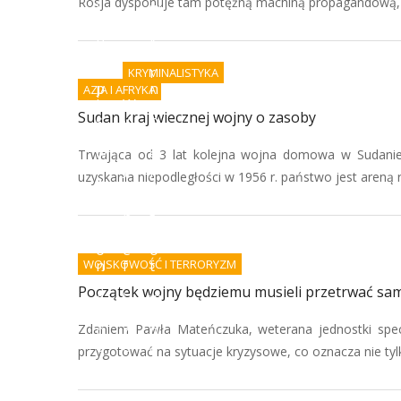
Rosja dysponuje tam potężną machiną propagandową, kt
i
w
a
o
p
k
o
a
d
r
KRYMINALISTYKA
p
n
AZJA I AFRYKA
i
W
e
Sudan kraj wiecznej wojny o zasoby
s
y
n
ó
k
i
w
r
e
Trwająca od 3 lat kolejna wojna domowa w Sudanie
i
y
j
uzyskania niepodległości w 1956 r. państwo jest areną r
A
w
e
I
a
s
-
n
t
k
i
g
o
e
o
WOJSKOWOŚĆ I TERRORYZM
n
f
t
i
a
o
Początek wojny będziemu musieli przetrwać sam
e
ł
w
c
s
e
Zdaniem Pawła Mateńczuka, weterana jednostki spe
p
z
n
o
e
a
przygotować na sytuacje kryzysowe, co oznacza nie tyl
r
r
z
z
s
b
ą
t
r