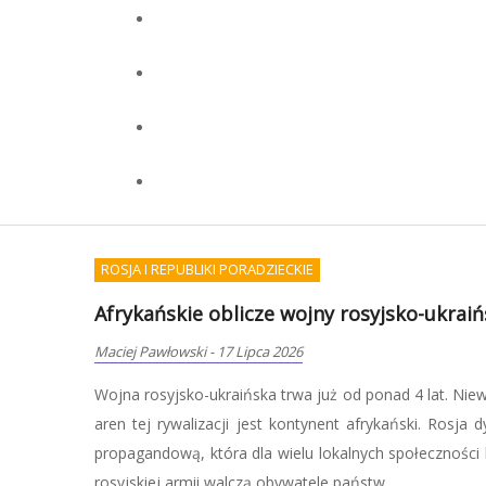
WOJSKOWOŚĆ I TERRORYZM
Początek wojny będziemu musieli przetr
Redakcja OKCYDENT
-
07 Lipca 2026
Zdaniem Pawła Mateńczuka, weterana jednostki
nadmiernie polegać na służbach, tylko samemu 
kryzysowe, co oznacza nie tylko zgromadzenie pod
zdobycie umiejętności, które pozwolą zadbać o siebie i bl