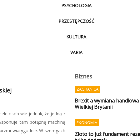
PSYCHOLOGIA
PRZESTĘPCZOŚĆ
KULTURA
VARIA
Biznes
ZAGRANICA
wać sami
Brexit a wymiana handlowa P
Wielkiej Brytanii
 specjalnej GROM, nie można
się przygotować na sytuacje
EKONOMIA
stawowych zapasów, ale także
Złoto to już fundament reze
iskich do czasu ...