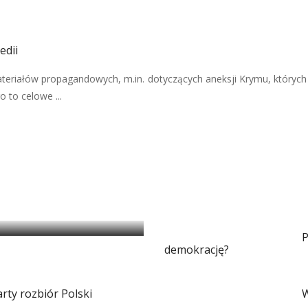
edii
teriałów propagandowych, m.in. dotyczących aneksji Krymu, których
 to celowe ...
i magią
P
demokrację?
arty rozbiór Polski
W