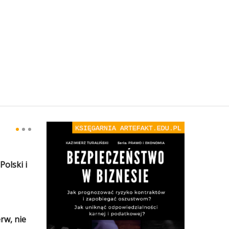
olski i
rw, nie