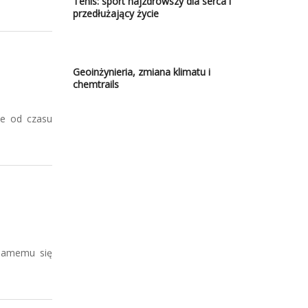
Tenis: sport najzdrowszy dla serca i
przedłużający życie
Geoinżynieria, zmiana klimatu i
chemtrails
ie od czasu
 samemu się