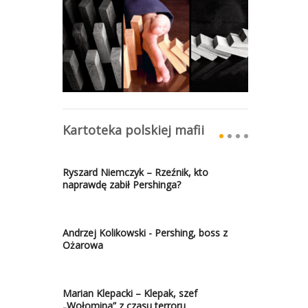
Kartoteka polskiej mafii
Ryszard Niemczyk – Rzeźnik, kto
naprawdę zabił Pershinga?
Andrzej Kolikowski - Pershing, boss z
Ożarowa
Marian Klepacki – Klepak, szef
„Wołomina” z czasu terroru