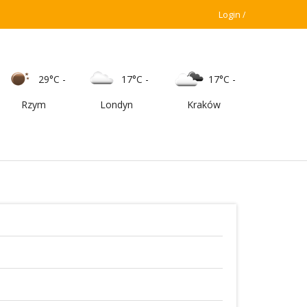
Login
29°C
-
17°C
-
17°C
-
Rzym
Londyn
Kraków