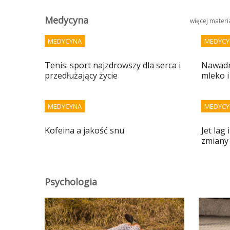
Medycyna
więcej mater
MEDYCYNA
MEDYCY
Tenis: sport najzdrowszy dla serca i
Nawadni
przedłużający życie
mleko i
MEDYCYNA
MEDYCY
Kofeina a jakość snu
Jet lag
zmiany
Psychologia