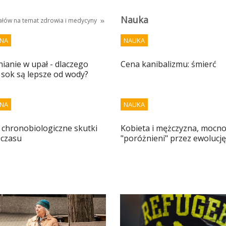
Nauka
iałów na temat
zdrowia i medycyny
NA
NAUKA
anie w upał - dlaczego
Cena kanibalizmu: śmierć
 sok są lepsze od wody?
NA
NAUKA
 i chronobiologiczne skutki
Kobieta i mężczyzna, mocn
 czasu
"poróżnieni" przez ewolucję