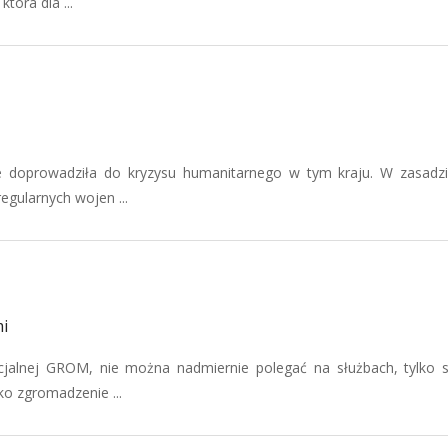
óra dla ...
 doprowadziła do kryzysu humanitarnego w tym kraju. W zasadz
egularnych wojen ...
i
cjalnej GROM, nie można nadmiernie polegać na służbach, tylko
ko zgromadzenie ...