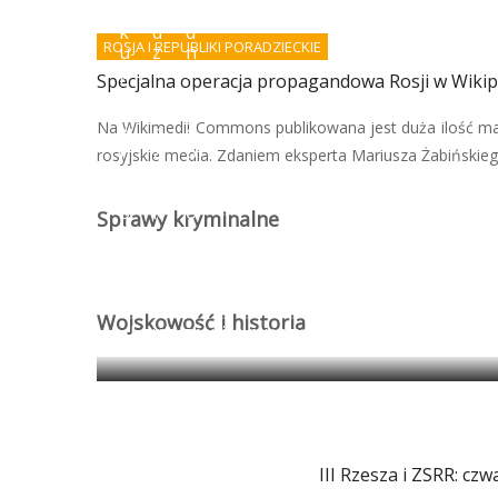
d
w
o
k
d
d
ROSJA I REPUBLIKI PORADZIECKIE
u
z
n
p
i
i
Specjalna operacja propagandowa Rosji w Wikip
r
e
e
a
ł
r
Na Wikimedii Commons publikowana jest duża ilość ma
w
s
o
n
z
b
rosyjskie media. Zdaniem eksperta Mariusza Żabińskiego
e
t
o
g
u
t
o
k
ó
Sprawy kryminalne
?
i
w
Wojskowość i historia
Egipt: granica między antyczną propagandą 
III Rzesza i ZSRR: czw