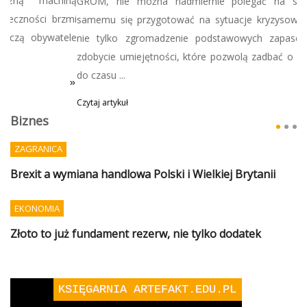
GROM, nie można nadmiernie polegać na służbach, tylko
samemu się przygotować na sytuacje kryzysowe, co oznacza
nie tylko zgromadzenie podstawowych zapasów, ale także
zdobycie umiejętności, które pozwolą zadbać o siebie i bliskich
do czasu ...
Czytaj artykuł
Biznes
ZAGRANICA
Brexit a wymiana handlowa Polski i Wielkiej Brytanii
EKONOMIA
Złoto to już fundament rezerw, nie tylko dodatek