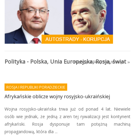
Polityka - Polska, Unia Europejska, Rosja, świat
Więcej publikacji z tej tematyki
ROSJA I REPUBLIKI PORADZIECKIE
Afrykańskie oblicze wojny rosyjsko-ukraińskiej
Wojna rosyjsko-ukraińska trwa już od ponad 4 lat. Niewiele
osób wie jednak, że jedną z aren tej rywalizacji jest kontynent
afrykański. Rosja dysponuje tam potężną machiną
propagandową, która dla ...