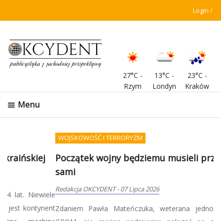
Login
27°C
-
13°C
-
23°C
-
Rzym
Londyn
Kraków
Menu
WOJSKOWOŚĆ I TERRORYZM
Początek wojny będziemu musieli przetrwać
sami
Redakcja OKCYDENT
-
07 Lipca 2026
Zdaniem Pawła Mateńczuka, weterana jednostki specjalnej