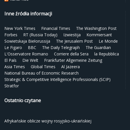
Inne źródła informacji
New York Times
Financial Times
The Washington Post
Forbes
RT (Russia Today)
Izwiestija
Kommiersant
Sowietskaja Biełorussija
The Jerusalem Post
Le Monde
Le Figaro
BBC
The Daily Telegraph
The Guardian
L'Osservatore Romano
Corriere della Sera
la Repubblica
El País
Die Welt
Frankfurter Allgemeine Zeitung
Asia Times
Global Times
Al Jazeera
National Bureau of Economic Research
Strategic & Competitive Intelligence Professionals (SCIP)
Stratfor
Ostatnio czytane
Afrykańskie oblicze wojny rosyjsko-ukraińskiej