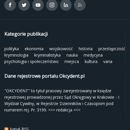
Kategorie publikacji
polityka
ekonomia
wojskowość
historia
przestępczość
kryminologia
kryminalistyka
nauka
medycyna
psychologia i społeczeństwo
miejsca
kultura
varia
Dane rejestrowe portalu Okcydent.pl
"OKCYDENT" to tytuł prasowy zarejestrowany w księdze
rejestrowej prowadzonej przez Sąd Okręgowy w Krakowie - I
Wydział Cywilny, w Rejestrze Dzienników i Czasopism pod
numerem rej. Pr. 3199.
>>> redakcja <<<
kanał RSS