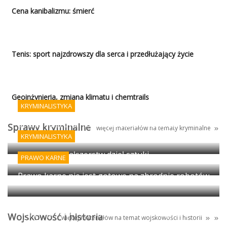
Cena kanibalizmu: śmierć
Tenis: sport najzdrowszy dla serca i przedłużający życie
Geoinżynieria, zmiana klimatu i chemtrails
KRYMINALISTYKA
Sztuka fałszowania podpisów i AI - koniec
Sprawy kryminalne
więcej materiałów na tematy kryminalne
porządku prawnego?
KRYMINALISTYKA
Wykrywanie fałszerstw dzieł sztuki
PRAWO KARNE
Prawo karne nie jest gotowe na zbrodnie robotów
Egipt: granica między antyczną propagandą i
Wojskowość i historia
więcej materiałów na temat
wojskowości
i
historii
magią