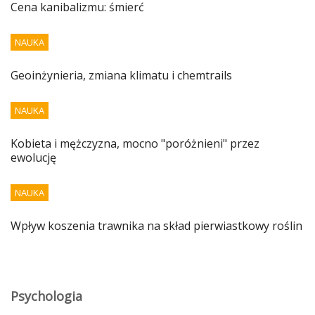
Cena kanibalizmu: śmierć
NAUKA
Geoinżynieria, zmiana klimatu i chemtrails
NAUKA
Kobieta i mężczyzna, mocno "poróżnieni" przez
ewolucję
NAUKA
Wpływ koszenia trawnika na skład pierwiastkowy roślin
Psychologia