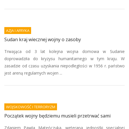
AZJA I AFRYKA
Sudan kraj wiecznej wojny o zasoby
Trwająca od 3 lat kolejna wojna domowa w Sudanie
doprowadziła do kryzysu humanitarnego w tym kraju. W
zasadzie od czasu uzyskania niepodległości w 1956 r. państwo
jest areną regularnych wojen ...
WOJSKOWOŚĆ I TERRORYZM
Początek wojny będziemu musieli przetrwać sami
Zdaniem Pawła Mateńczuka, weterana jednostki specjalnej