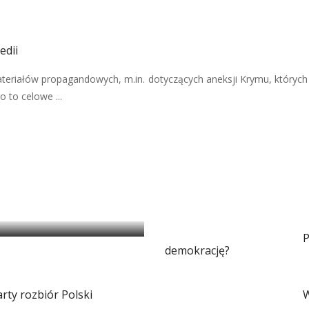
edii
teriałów propagandowych, m.in. dotyczących aneksji Krymu, których
 to celowe ...
i magią
P
demokrację?
arty rozbiór Polski
W