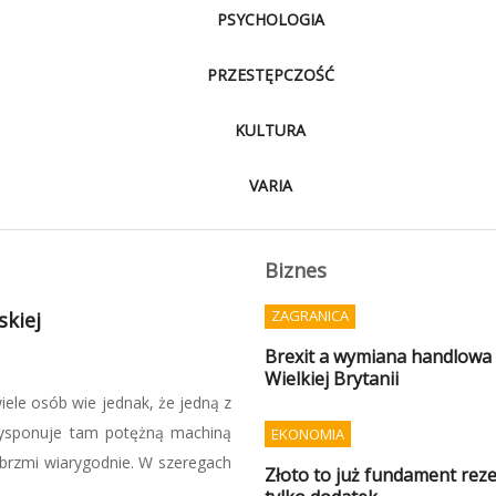
PSYCHOLOGIA
PRZESTĘPCZOŚĆ
KULTURA
VARIA
Biznes
ZAGRANICA
wać sami
Brexit a wymiana handlowa P
Wielkiej Brytanii
 specjalnej GROM, nie można
się przygotować na sytuacje
EKONOMIA
stawowych zapasów, ale także
Złoto to już fundament reze
iskich do czasu ...