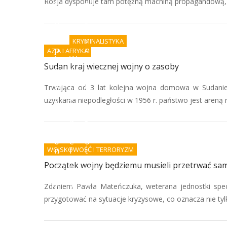
Rosja dysponuje tam potężną machiną propagandową, kt
i
w
a
o
p
k
o
a
d
r
KRYMINALISTYKA
p
n
AZJA I AFRYKA
i
W
e
Sudan kraj wiecznej wojny o zasoby
s
y
n
ó
k
i
w
r
e
Trwająca od 3 lat kolejna wojna domowa w Sudanie
i
y
j
uzyskania niepodległości w 1956 r. państwo jest areną r
A
w
e
I
a
s
-
n
t
k
i
g
o
e
o
WOJSKOWOŚĆ I TERRORYZM
n
f
t
i
a
o
Początek wojny będziemu musieli przetrwać sam
e
ł
w
c
s
e
Zdaniem Pawła Mateńczuka, weterana jednostki spe
p
z
n
o
e
a
przygotować na sytuacje kryzysowe, co oznacza nie tyl
r
r
z
z
s
b
ą
t
r