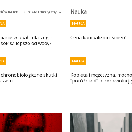
Nauka
iałów na temat
zdrowia i medycyny
NA
NAUKA
anie w upał - dlaczego
Cena kanibalizmu: śmierć
 sok są lepsze od wody?
NA
NAUKA
 i chronobiologiczne skutki
Kobieta i mężczyzna, mocn
 czasu
"poróżnieni" przez ewolucję