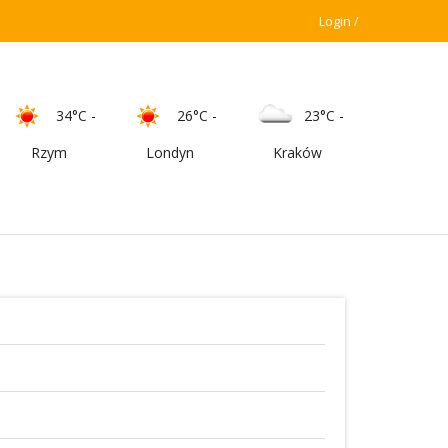
Login
34°C
-
26°C
-
23°C
-
Rzym
Londyn
Kraków