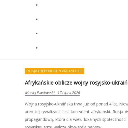
WOJSKOWOŚĆ I TERRORYZM
Początek wojny będziemu musieli przetr
Redakcja OKCYDENT
-
07 Lipca 2026
Zdaniem Pawła Mateńczuka, weterana jednostki
nadmiernie polegać na służbach, tylko samemu 
kryzysowe, co oznacza nie tylko zgromadzenie pod
zdobycie umiejętności, które pozwolą zadbać o siebie i bl