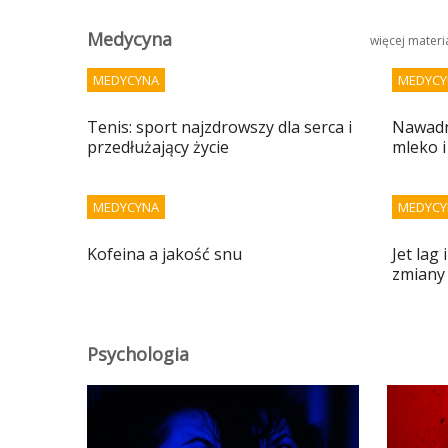
Medycyna
więcej mater
MEDYCYNA
MEDYCY
Tenis: sport najzdrowszy dla serca i
Nawadni
przedłużający życie
mleko i
MEDYCYNA
MEDYCY
Kofeina a jakość snu
Jet lag
zmiany
Psychologia