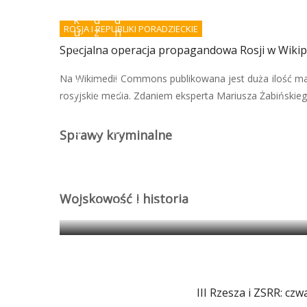
d
w
o
k
d
d
ROSJA I REPUBLIKI PORADZIECKIE
u
z
n
p
i
i
Specjalna operacja propagandowa Rosji w Wikip
r
e
e
a
ł
r
Na Wikimedii Commons publikowana jest duża ilość ma
w
s
o
n
z
b
rosyjskie media. Zdaniem eksperta Mariusza Żabińskiego
e
t
o
g
u
t
o
k
ó
Sprawy kryminalne
?
i
w
Wojskowość i historia
Egipt: granica między antyczną propagandą 
III Rzesza i ZSRR: czw