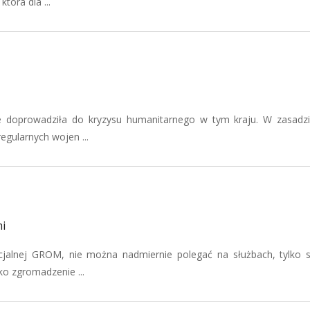
óra dla ...
 doprowadziła do kryzysu humanitarnego w tym kraju. W zasadz
egularnych wojen ...
i
cjalnej GROM, nie można nadmiernie polegać na służbach, tylko
ko zgromadzenie ...