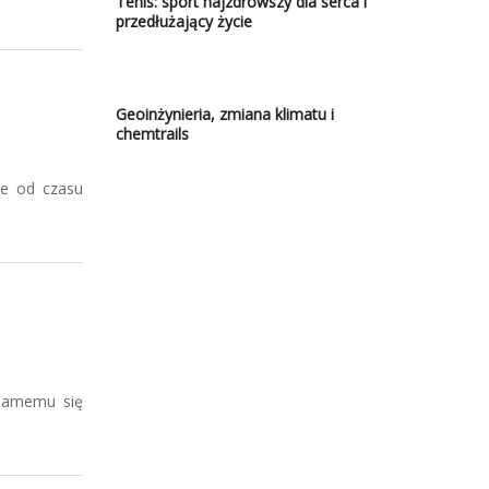
Tenis: sport najzdrowszy dla serca i
przedłużający życie
Geoinżynieria, zmiana klimatu i
chemtrails
ie od czasu
 samemu się