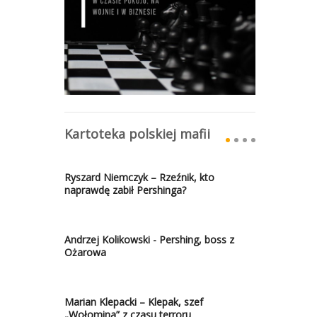
Kartoteka polskiej mafii
Ryszard Niemczyk – Rzeźnik, kto
naprawdę zabił Pershinga?
Andrzej Kolikowski - Pershing, boss z
Ożarowa
Marian Klepacki – Klepak, szef
„Wołomina” z czasu terroru