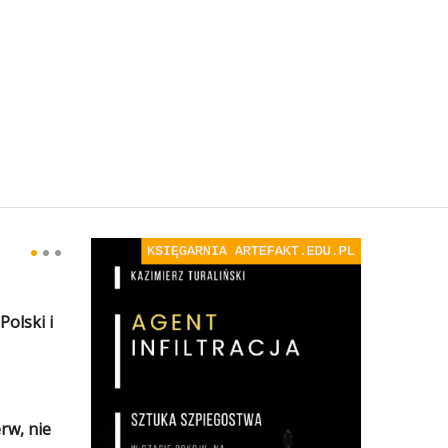
olski i
rw, nie