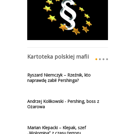
Kartoteka polskiej mafii
Ryszard Niemczyk – Rzeźnik, kto
naprawdę zabił Pershinga?
Andrzej Kolikowski - Pershing, boss z
Ożarowa
Marian Klepacki – Klepak, szef
„Wołomina” z czasu terroru