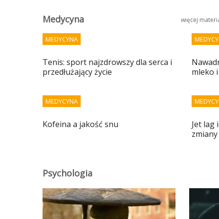
Medycyna
więcej mater
MEDYCYNA
MEDYCY
Tenis: sport najzdrowszy dla serca i
Nawadni
przedłużający życie
mleko i
MEDYCYNA
MEDYCY
Kofeina a jakość snu
Jet lag
zmiany
Psychologia