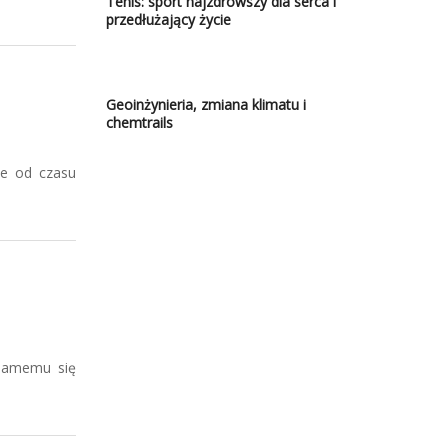
Tenis: sport najzdrowszy dla serca i
przedłużający życie
Geoinżynieria, zmiana klimatu i
chemtrails
ie od czasu
 samemu się