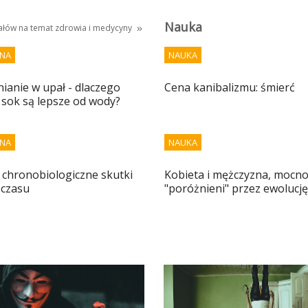
Nauka
iałów na temat
zdrowia i medycyny
NA
NAUKA
anie w upał - dlaczego
Cena kanibalizmu: śmierć
 sok są lepsze od wody?
NA
NAUKA
 i chronobiologiczne skutki
Kobieta i mężczyzna, mocn
 czasu
"poróżnieni" przez ewolucję