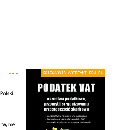
olski i
rw, nie