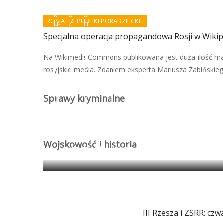
d
w
o
k
d
d
ROSJA I REPUBLIKI PORADZIECKIE
u
z
n
p
i
i
Specjalna operacja propagandowa Rosji w Wikip
r
e
e
a
ł
r
Na Wikimedii Commons publikowana jest duża ilość ma
w
s
o
n
z
b
rosyjskie media. Zdaniem eksperta Mariusza Żabińskiego
e
t
o
g
u
t
o
k
ó
Sprawy kryminalne
?
i
w
Wojskowość i historia
Egipt: granica między antyczną propagandą 
III Rzesza i ZSRR: czw