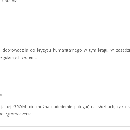
óra dla ...
 doprowadziła do kryzysu humanitarnego w tym kraju. W zasadz
egularnych wojen ...
i
cjalnej GROM, nie można nadmiernie polegać na służbach, tylko
ko zgromadzenie ...