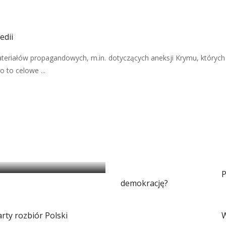
edii
teriałów propagandowych, m.in. dotyczących aneksji Krymu, których
 to celowe ...
i magią
P
demokrację?
arty rozbiór Polski
W