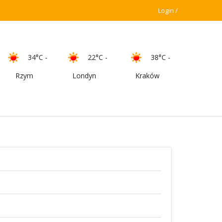
Login
34°C
-
22°C
-
38°C
-
Rzym
Londyn
Kraków