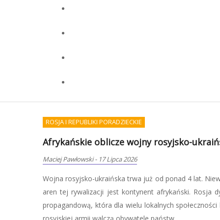
WOJSKOWOŚĆ I TERRORYZM
Początek wojny będziemu musieli przetr
Redakcja OKCYDENT
-
07 Lipca 2026
Zdaniem Pawła Mateńczuka, weterana jednostki
nadmiernie polegać na służbach, tylko samemu 
kryzysowe, co oznacza nie tylko zgromadzenie pod
zdobycie umiejętności, które pozwolą zadbać o siebie i bl