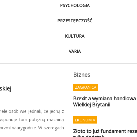
PSYCHOLOGIA
PRZESTĘPCZOŚĆ
KULTURA
VARIA
Biznes
ZAGRANICA
wać sami
Brexit a wymiana handlowa P
Wielkiej Brytanii
 specjalnej GROM, nie można
się przygotować na sytuacje
EKONOMIA
stawowych zapasów, ale także
Złoto to już fundament reze
iskich do czasu ...