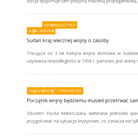
Rosja dysponuje tam potężną machiną propagandową, kt
i
w
a
o
p
k
o
a
d
r
KRYMINALISTYKA
p
n
AZJA I AFRYKA
i
W
e
Sudan kraj wiecznej wojny o zasoby
s
y
n
ó
k
i
w
r
e
Trwająca od 3 lat kolejna wojna domowa w Sudanie
i
y
j
uzyskania niepodległości w 1956 r. państwo jest areną r
A
w
e
I
a
s
-
n
t
k
i
g
o
e
o
WOJSKOWOŚĆ I TERRORYZM
n
f
t
i
a
o
Początek wojny będziemu musieli przetrwać sam
e
ł
w
c
s
e
Zdaniem Pawła Mateńczuka, weterana jednostki spe
p
z
n
o
e
a
przygotować na sytuacje kryzysowe, co oznacza nie tyl
r
r
z
z
s
b
ą
t
r