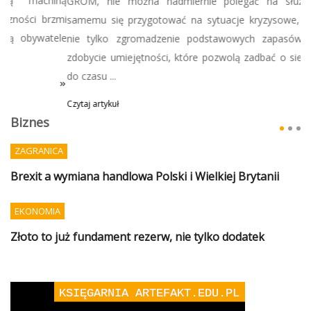
GROM, nie można nadmiernie polegać na służbach, tylko
samemu się przygotować na sytuacje kryzysowe, co oznacza
nie tylko zgromadzenie podstawowych zapasów, ale także
zdobycie umiejętności, które pozwolą zadbać o siebie i bliskich
do czasu ...
Czytaj artykuł
Biznes
ZAGRANICA
Brexit a wymiana handlowa Polski i Wielkiej Brytanii
EKONOMIA
Złoto to już fundament rezerw, nie tylko dodatek