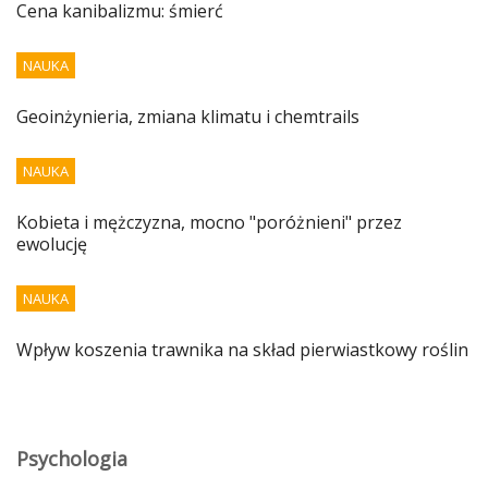
Cena kanibalizmu: śmierć
NAUKA
Geoinżynieria, zmiana klimatu i chemtrails
NAUKA
Kobieta i mężczyzna, mocno "poróżnieni" przez
ewolucję
NAUKA
Wpływ koszenia trawnika na skład pierwiastkowy roślin
Psychologia