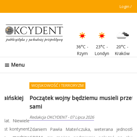
Login
36°C
-
23°C
-
20°C
-
Rzym
Londyn
Kraków
Menu
WOJSKOWOŚĆ I TERRORYZM
Początek wojny będziemu musieli przetrwać
sami
Redakcja OKCYDENT
-
07 Lipca 2026
Zdaniem Pawła Mateńczuka, weterana jednostki specjalnej