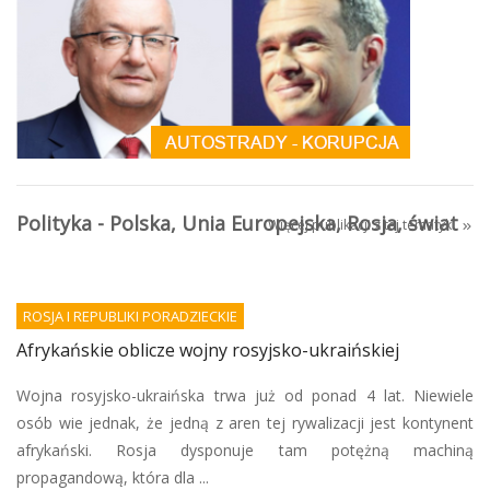
Polityka - Polska, Unia Europejska, Rosja, świat
Więcej publikacji z tej tematyki
ROSJA I REPUBLIKI PORADZIECKIE
Afrykańskie oblicze wojny rosyjsko-ukraińskiej
Wojna rosyjsko-ukraińska trwa już od ponad 4 lat. Niewiele
osób wie jednak, że jedną z aren tej rywalizacji jest kontynent
afrykański. Rosja dysponuje tam potężną machiną
propagandową, która dla ...