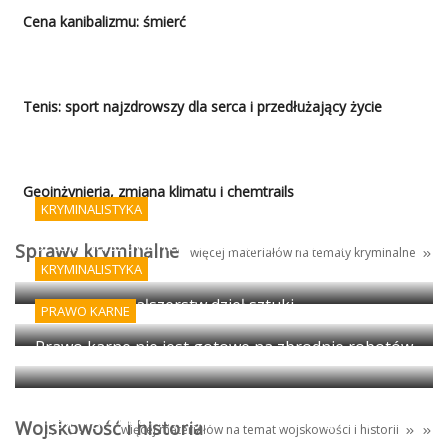
Cena kanibalizmu: śmierć
Tenis: sport najzdrowszy dla serca i przedłużający życie
Geoinżynieria, zmiana klimatu i chemtrails
KRYMINALISTYKA
Sztuka fałszowania podpisów i AI - koniec
Sprawy kryminalne
więcej materiałów na tematy kryminalne
porządku prawnego?
KRYMINALISTYKA
Wykrywanie fałszerstw dzieł sztuki
PRAWO KARNE
Prawo karne nie jest gotowe na zbrodnie robotów
Egipt: granica między antyczną propagandą i
Wojskowość i historia
więcej materiałów na temat
wojskowości
i
historii
magią