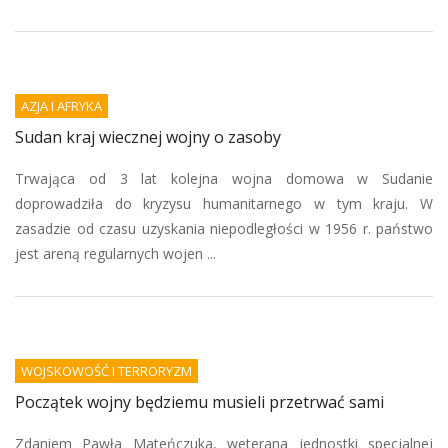
AZJA I AFRYKA
Sudan kraj wiecznej wojny o zasoby
Trwająca od 3 lat kolejna wojna domowa w Sudanie
doprowadziła do kryzysu humanitarnego w tym kraju. W
zasadzie od czasu uzyskania niepodległości w 1956 r. państwo
jest areną regularnych wojen ...
WOJSKOWOŚĆ I TERRORYZM
Początek wojny będziemu musieli przetrwać sami
Zdaniem Pawła Mateńczuka, weterana jednostki specjalnej