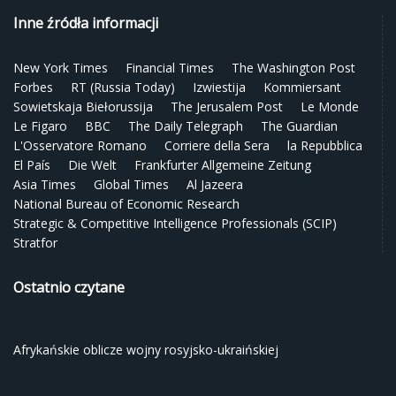
Inne źródła informacji
New York Times
Financial Times
The Washington Post
Forbes
RT (Russia Today)
Izwiestija
Kommiersant
Sowietskaja Biełorussija
The Jerusalem Post
Le Monde
Le Figaro
BBC
The Daily Telegraph
The Guardian
L'Osservatore Romano
Corriere della Sera
la Repubblica
El País
Die Welt
Frankfurter Allgemeine Zeitung
Asia Times
Global Times
Al Jazeera
National Bureau of Economic Research
Strategic & Competitive Intelligence Professionals (SCIP)
Stratfor
Ostatnio czytane
Afrykańskie oblicze wojny rosyjsko-ukraińskiej