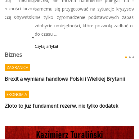
GROM, nie można nadmiernie polegać na służbach, tylko
samemu się przygotować na sytuacje kryzysowe, co oznacza
nie tylko zgromadzenie podstawowych zapasów, ale także
zdobycie umiejętności, które pozwolą zadbać o siebie i bliskich
do czasu ...
Czytaj artykuł
Biznes
ZAGRANICA
Brexit a wymiana handlowa Polski i Wielkiej Brytanii
EKONOMIA
Złoto to już fundament rezerw, nie tylko dodatek