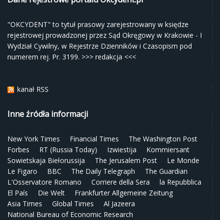
"OKCYDENT" to tytuł prasowy zarejestrowany w księdze
rejestrowej prowadzonej przez Sąd Okręgowy w Krakowie - I
Wydział Cywilny, w Rejestrze Dzienników i Czasopism pod
numerem rej. Pr. 3199.
>>> redakcja <<<
kanał RSS
Inne źródła informacji
New York Times
Financial Times
The Washington Post
Forbes
RT (Russia Today)
Izwiestija
Kommiersant
Sowietskaja Biełorussija
The Jerusalem Post
Le Monde
Le Figaro
BBC
The Daily Telegraph
The Guardian
L'Osservatore Romano
Corriere della Sera
la Repubblica
El País
Die Welt
Frankfurter Allgemeine Zeitung
Asia Times
Global Times
Al Jazeera
National Bureau of Economic Research