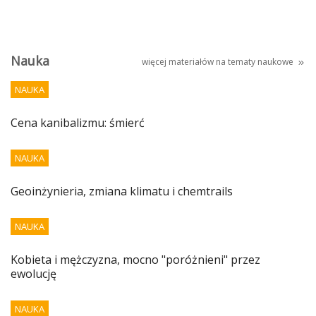
Nauka
więcej materiałów na tematy
naukowe
NAUKA
Cena kanibalizmu: śmierć
NAUKA
Geoinżynieria, zmiana klimatu i chemtrails
NAUKA
Kobieta i mężczyzna, mocno "poróżnieni" przez
ewolucję
NAUKA