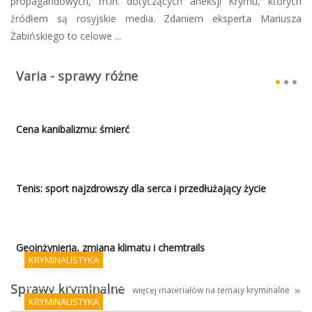
propagandowych, m.in. dotyczących aneksji Krymu, których
źródłem są rosyjskie media. Zdaniem eksperta Mariusza
Żabińskiego to celowe ...
Varia - sprawy różne
Cena kanibalizmu: śmierć
Tenis: sport najzdrowszy dla serca i przedłużający życie
Geoinżynieria, zmiana klimatu i chemtrails
KRYMINALISTYKA
Sztuka fałszowania podpisów i AI - koniec
Sprawy kryminalne
więcej materiałów na tematy kryminalne
porządku prawnego?
KRYMINALISTYKA