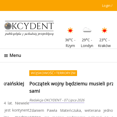
Login
36°C
-
29°C
-
23°C
-
Rzym
Londyn
Kraków
Menu
WOJSKOWOŚĆ I TERRORYZM
Początek wojny będziemu musieli przetrwać
sami
Redakcja OKCYDENT
-
07 Lipca 2026
Zdaniem Pawła Mateńczuka, weterana jednostki specjalnej