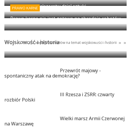
Wykrywanie fałszerstw dzieł sztuki
PRAWO KARNE
Prawo karne nie jest gotowe na zbrodnie robotów
Egipt: granica między antyczną propagandą i
Wojskowość i historia
więcej materiałów na temat
wojskowości
i
historii
magią
Przewrót majowy -
spontaniczny atak na demokrację?
III Rzesza i ZSRR: czwarty
rozbiór Polski
Wielki marsz Armii Czerwonej
na Warszawę