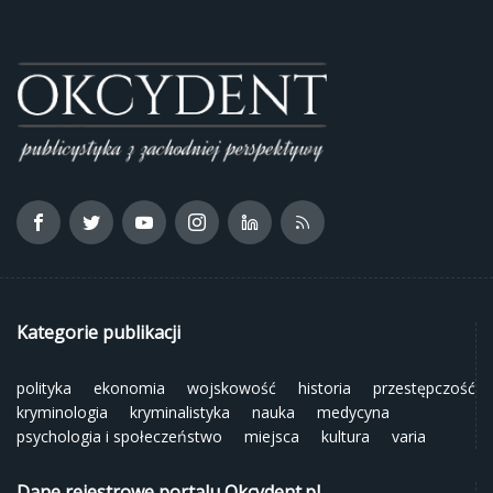
Kategorie publikacji
polityka
ekonomia
wojskowość
historia
przestępczość
kryminologia
kryminalistyka
nauka
medycyna
psychologia i społeczeństwo
miejsca
kultura
varia
Dane rejestrowe portalu Okcydent.pl