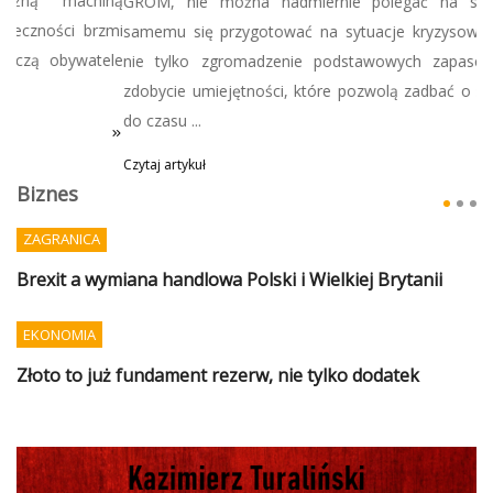
GROM, nie można nadmiernie polegać na służbach, tylko
samemu się przygotować na sytuacje kryzysowe, co oznacza
nie tylko zgromadzenie podstawowych zapasów, ale także
zdobycie umiejętności, które pozwolą zadbać o siebie i bliskich
do czasu ...
Czytaj artykuł
Biznes
ZAGRANICA
Brexit a wymiana handlowa Polski i Wielkiej Brytanii
EKONOMIA
Złoto to już fundament rezerw, nie tylko dodatek