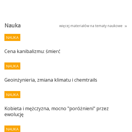
Nauka
więcej materiałów na tematy
naukowe
NAUKA
Cena kanibalizmu: śmierć
NAUKA
Geoinżynieria, zmiana klimatu i chemtrails
NAUKA
Kobieta i mężczyzna, mocno "poróżnieni" przez
ewolucję
NAUKA