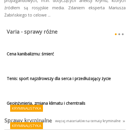
propagandowych, m.in. dotyczących aneksji Krymu, których
źródłem są rosyjskie media. Zdaniem eksperta Mariusza
Żabińskiego to celowe ...
Varia - sprawy różne
Cena kanibalizmu: śmierć
Tenis: sport najzdrowszy dla serca i przedłużający życie
Geoinżynieria, zmiana klimatu i chemtrails
KRYMINALISTYKA
Sztuka fałszowania podpisów i AI - koniec
Sprawy kryminalne
więcej materiałów na tematy kryminalne
porządku prawnego?
KRYMINALISTYKA