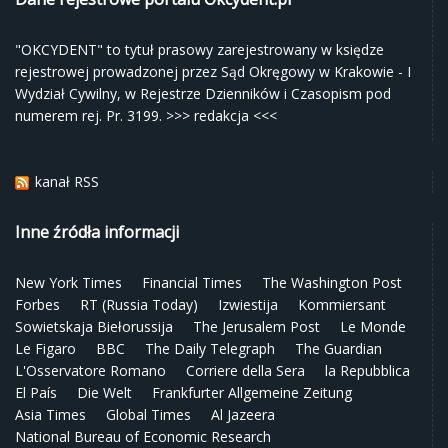
"OKCYDENT" to tytuł prasowy zarejestrowany w księdze
rejestrowej prowadzonej przez Sąd Okręgowy w Krakowie - I
Wydział Cywilny, w Rejestrze Dzienników i Czasopism pod
numerem rej. Pr. 3199.
>>> redakcja <<<
kanał RSS
Inne źródła informacji
New York Times
Financial Times
The Washington Post
Forbes
RT (Russia Today)
Izwiestija
Kommiersant
Sowietskaja Biełorussija
The Jerusalem Post
Le Monde
Le Figaro
BBC
The Daily Telegraph
The Guardian
L'Osservatore Romano
Corriere della Sera
la Repubblica
El País
Die Welt
Frankfurter Allgemeine Zeitung
Asia Times
Global Times
Al Jazeera
National Bureau of Economic Research