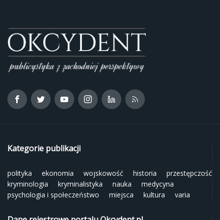
Kategorie publikacji
polityka
ekonomia
wojskowość
historia
przestępczość
kryminologia
kryminalistyka
nauka
medycyna
psychologia i społeczeństwo
miejsca
kultura
varia
Dane rejestrowe portalu Okcydent.pl