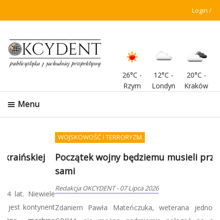
Login
26°C
-
12°C
-
20°C
-
Rzym
Londyn
Kraków
Menu
WOJSKOWOŚĆ I TERRORYZM
Początek wojny będziemu musieli przetrwać
sami
Redakcja OKCYDENT
-
07 Lipca 2026
Zdaniem Pawła Mateńczuka, weterana jednostki specjalnej