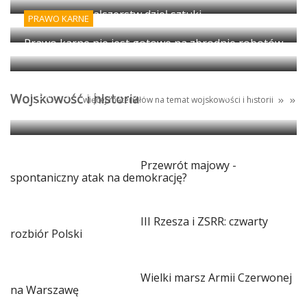
Wykrywanie fałszerstw dzieł sztuki
PRAWO KARNE
Prawo karne nie jest gotowe na zbrodnie robotów
Egipt: granica między antyczną propagandą i
Wojskowość i historia
więcej materiałów na temat
wojskowości
i
historii
magią
Przewrót majowy -
spontaniczny atak na demokrację?
III Rzesza i ZSRR: czwarty
rozbiór Polski
Wielki marsz Armii Czerwonej
na Warszawę