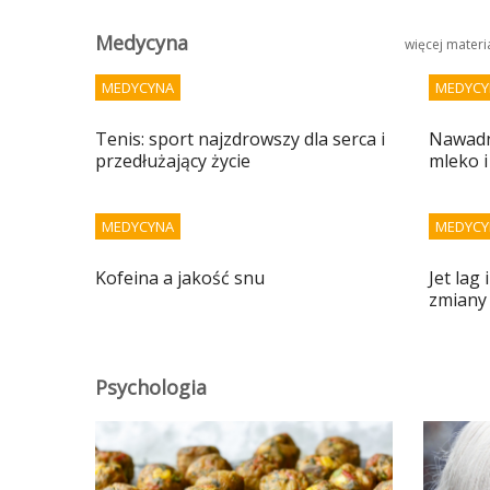
Medycyna
więcej mater
MEDYCYNA
MEDYCY
Tenis: sport najzdrowszy dla serca i
Nawadni
przedłużający życie
mleko i
MEDYCYNA
MEDYCY
Kofeina a jakość snu
Jet lag
zmiany
Psychologia