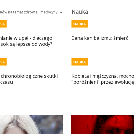
Nauka
iałów na temat
zdrowia i medycyny
NA
NAUKA
anie w upał - dlaczego
Cena kanibalizmu: śmierć
 sok są lepsze od wody?
NA
NAUKA
 i chronobiologiczne skutki
Kobieta i mężczyzna, mocn
 czasu
"poróżnieni" przez ewolucję