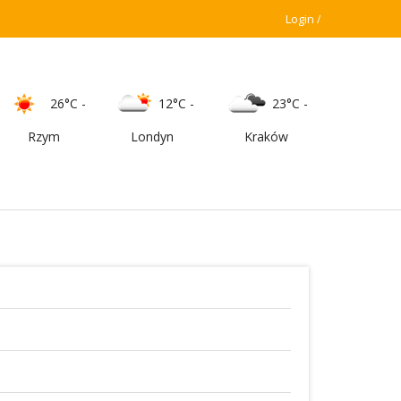
Login
26°C
-
12°C
-
23°C
-
Rzym
Londyn
Kraków