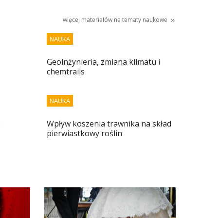
więcej materiałów na tematy
naukowe
NAUKA
Geoinżynieria, zmiana klimatu i
chemtrails
NAUKA
o
Wpływ koszenia trawnika na skład
pierwiastkowy roślin