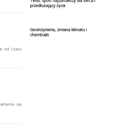
Tenis: sport najzdrowszy dla serca i
przedłużający życie
Geoinżynieria, zmiana klimatu i
chemtrails
ie od czasu
 samemu się