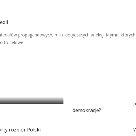
edii
teriałów propagandowych, m.in. dotyczących aneksji Krymu, których
 to celowe ...
i magią
P
demokrację?
arty rozbiór Polski
W