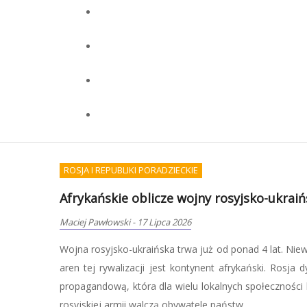
WOJSKOWOŚĆ I TERRORYZM
Początek wojny będziemu musieli przetr
Redakcja OKCYDENT
-
07 Lipca 2026
ak, że jedną z
Zdaniem Pawła Mateńczuka, weterana jednostki
otężną machiną
nadmiernie polegać na służbach, tylko samemu 
e. W szeregach
kryzysowe, co oznacza nie tylko zgromadzenie po
zdobycie umiejętności, które pozwolą zadbać o siebie i b