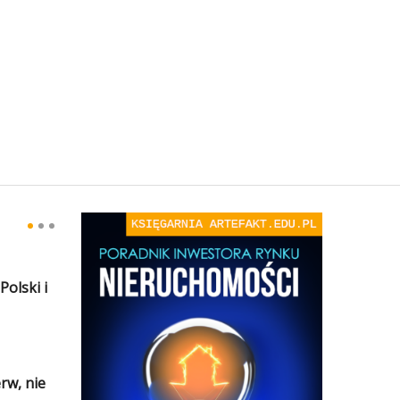
olski i
rw, nie