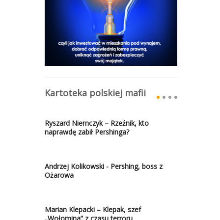
Kartoteka polskiej mafii
Ryszard Niemczyk – Rzeźnik, kto
naprawdę zabił Pershinga?
Andrzej Kolikowski - Pershing, boss z
Ożarowa
Marian Klepacki – Klepak, szef
„Wołomina” z czasu terroru