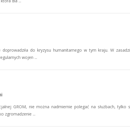
óra dla ...
 doprowadziła do kryzysu humanitarnego w tym kraju. W zasadz
egularnych wojen ...
i
cjalnej GROM, nie można nadmiernie polegać na służbach, tylko
ko zgromadzenie ...