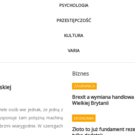
PSYCHOLOGIA
PRZESTĘPCZOŚĆ
KULTURA
VARIA
Biznes
ZAGRANICA
wać sami
Brexit a wymiana handlowa P
Wielkiej Brytanii
 specjalnej GROM, nie można
się przygotować na sytuacje
EKONOMIA
dstawowych zapasów, ale także
Złoto to już fundament reze
liskich do czasu ...