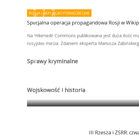
d
w
o
k
d
d
ROSJA I REPUBLIKI PORADZIECKIE
u
z
n
p
i
i
Specjalna operacja propagandowa Rosji w Wikip
r
e
e
a
ł
r
Na Wikimedii Commons publikowana jest duża ilość ma
w
s
o
n
z
b
rosyjskie media. Zdaniem eksperta Mariusza Żabińskiego
e
t
o
g
u
t
o
k
ó
Sprawy kryminalne
?
i
w
Wojskowość i historia
Egipt: granica między antyczną propagandą 
III Rzesza i ZSRR: czw