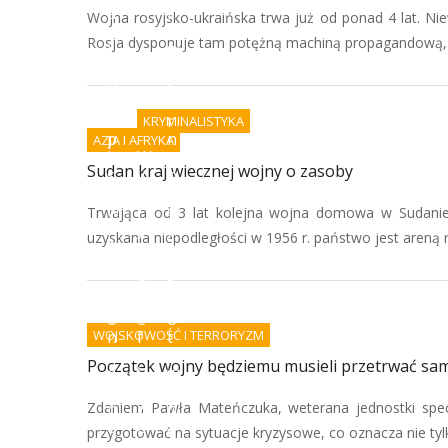
a
r
Wojna rosyjsko-ukraińska trwa już od ponad 4 lat. Niew
n
a
Rosja dysponuje tam potężną machiną propagandową, kt
i
w
a
o
p
k
o
a
d
r
KRYMINALISTYKA
p
n
AZJA I AFRYKA
i
W
e
Sudan kraj wiecznej wojny o zasoby
s
y
n
ó
k
i
w
r
e
Trwająca od 3 lat kolejna wojna domowa w Sudanie
i
y
j
uzyskania niepodległości w 1956 r. państwo jest areną r
A
w
e
I
a
s
-
n
t
k
i
g
o
e
o
WOJSKOWOŚĆ I TERRORYZM
n
f
t
i
a
o
Początek wojny będziemu musieli przetrwać sam
e
ł
w
c
s
e
Zdaniem Pawła Mateńczuka, weterana jednostki spe
p
z
n
o
e
a
przygotować na sytuacje kryzysowe, co oznacza nie tyl
r
r
z