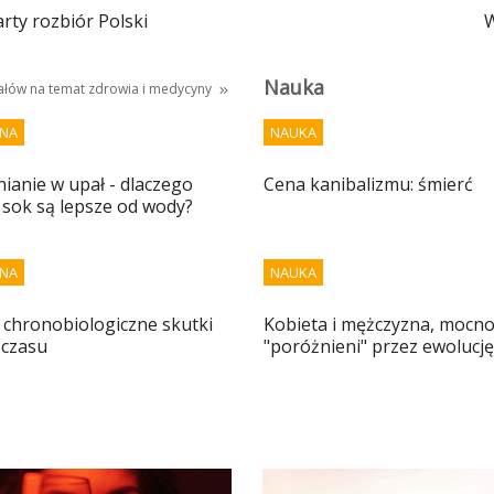
arty rozbiór Polski
W
Nauka
iałów na temat
zdrowia i medycyny
NA
NAUKA
anie w upał - dlaczego
Cena kanibalizmu: śmierć
 sok są lepsze od wody?
NA
NAUKA
 i chronobiologiczne skutki
Kobieta i mężczyzna, mocn
 czasu
"poróżnieni" przez ewolucję