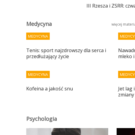
III Rzesza i ZSRR: czw
Medycyna
więcej mater
MEDYCYNA
MEDYCY
Tenis: sport najzdrowszy dla serca i
Nawadni
przedłużający życie
mleko i
MEDYCYNA
MEDYCY
Kofeina a jakość snu
Jet lag
zmiany
Psychologia