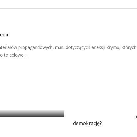
edii
teriałów propagandowych, m.in. dotyczących aneksji Krymu, których
 to celowe ...
i magią
P
demokrację?