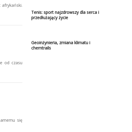
 afrykański.
Tenis: sport najzdrowszy dla serca i
przedłużający życie
Geoinżynieria, zmiana klimatu i
chemtrails
ie od czasu
 samemu się