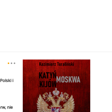
olski i
rw, nie