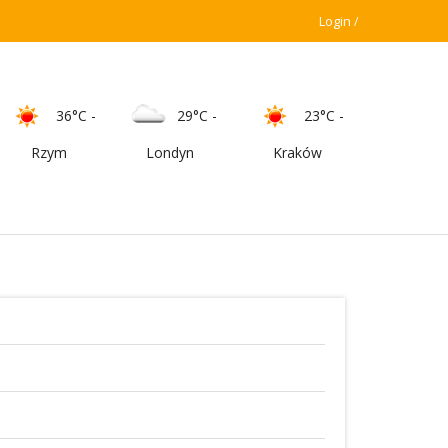
Login
36°C
-
29°C
-
23°C
-
Rzym
Londyn
Kraków