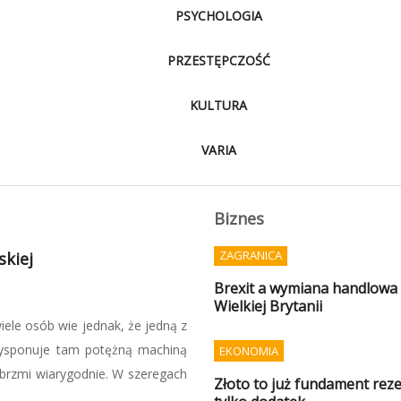
PSYCHOLOGIA
PRZESTĘPCZOŚĆ
KULTURA
VARIA
Biznes
ZAGRANICA
wać sami
Brexit a wymiana handlowa P
Wielkiej Brytanii
 specjalnej GROM, nie można
się przygotować na sytuacje
EKONOMIA
stawowych zapasów, ale także
Złoto to już fundament reze
iskich do czasu ...