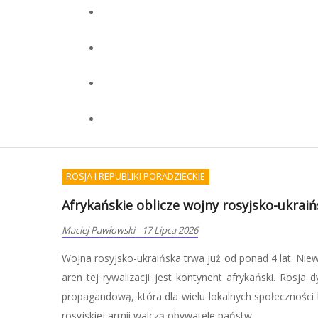
WOJSKOWOŚĆ I TERRORYZM
Początek wojny będziemu musieli przetr
Redakcja OKCYDENT
-
07 Lipca 2026
Zdaniem Pawła Mateńczuka, weterana jednostki
nadmiernie polegać na służbach, tylko samemu 
kryzysowe, co oznacza nie tylko zgromadzenie pod
zdobycie umiejętności, które pozwolą zadbać o siebie i bl