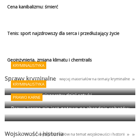
Cena kanibalizmu: śmierć
Tenis: sport najzdrowszy dla serca i przedłużający życie
Geoinżynieria, zmiana klimatu i chemtrails
KRYMINALISTYKA
Sztuka fałszowania podpisów i AI - koniec
Sprawy kryminalne
więcej materiałów na tematy kryminalne
porządku prawnego?
KRYMINALISTYKA
Wykrywanie fałszerstw dzieł sztuki
PRAWO KARNE
Prawo karne nie jest gotowe na zbrodnie robotów
Egipt: granica między antyczną propagandą i
Wojskowość i historia
więcej materiałów na temat
wojskowości
i
historii
magią