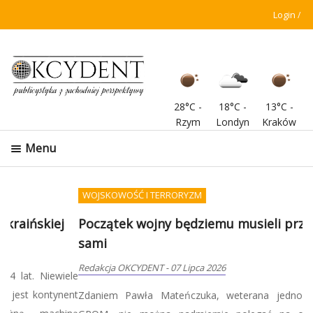
Login
28°C
-
18°C
-
13°C
-
Rzym
Londyn
Kraków
Menu
WOJSKOWOŚĆ I TERRORYZM
Początek wojny będziemu musieli przetrwać
sami
Redakcja OKCYDENT
-
07 Lipca 2026
Zdaniem Pawła Mateńczuka, weterana jednostki specjalnej