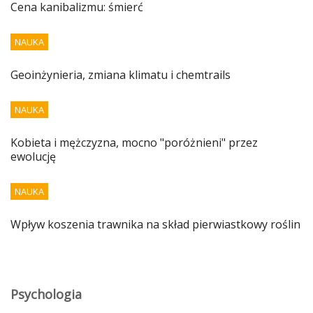
Cena kanibalizmu: śmierć
NAUKA
Geoinżynieria, zmiana klimatu i chemtrails
NAUKA
Kobieta i mężczyzna, mocno "poróżnieni" przez
ewolucję
NAUKA
Wpływ koszenia trawnika na skład pierwiastkowy roślin
Psychologia