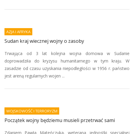
AZJA I AFRYKA
Sudan kraj wiecznej wojny o zasoby
Trwająca od 3 lat kolejna wojna domowa w Sudanie
doprowadziła do kryzysu humanitarnego w tym kraju. W
zasadzie od czasu uzyskania niepodległości w 1956 r. państwo
jest areną regularnych wojen ...
WOJSKOWOŚĆ I TERRORYZM
Początek wojny będziemu musieli przetrwać sami
Zdaniem Pawła Mateńczuka, weterana jednostki specjalnej