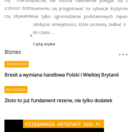
GROM, nie można nadmiernie polegać na służbach, tylko
samemu się przygotować na sytuacje kryzysowe, co oznacza
nie tylko zgromadzenie podstawowych zapasów, ale także
zdobycie umiejętności, które pozwolą zadbać o siebie i bliskich
do czasu ...
Czytaj artykuł
Biznes
ZAGRANICA
Brexit a wymiana handlowa Polski i Wielkiej Brytanii
EKONOMIA
Złoto to już fundament rezerw, nie tylko dodatek