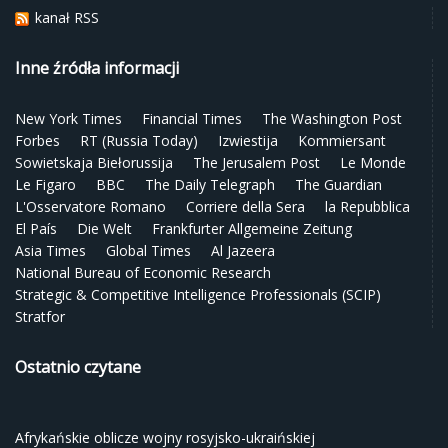
kanał RSS
Inne źródła informacji
New York Times
Financial Times
The Washington Post
Forbes
RT (Russia Today)
Izwiestija
Kommiersant
Sowietskaja Biełorussija
The Jerusalem Post
Le Monde
Le Figaro
BBC
The Daily Telegraph
The Guardian
L'Osservatore Romano
Corriere della Sera
la Repubblica
El País
Die Welt
Frankfurter Allgemeine Zeitung
Asia Times
Global Times
Al Jazeera
National Bureau of Economic Research
Strategic & Competitive Intelligence Professionals (SCIP)
Stratfor
Ostatnio czytane
Afrykańskie oblicze wojny rosyjsko-ukraińskiej