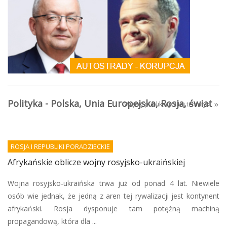
Polityka - Polska, Unia Europejska, Rosja, świat
Więcej publikacji z tej tematyki
ROSJA I REPUBLIKI PORADZIECKIE
Afrykańskie oblicze wojny rosyjsko-ukraińskiej
Wojna rosyjsko-ukraińska trwa już od ponad 4 lat. Niewiele
osób wie jednak, że jedną z aren tej rywalizacji jest kontynent
afrykański. Rosja dysponuje tam potężną machiną
propagandową, która dla ...