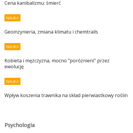
Cena kanibalizmu: śmierć
NAUKA
Geoinżynieria, zmiana klimatu i chemtrails
NAUKA
Kobieta i mężczyzna, mocno "poróżnieni" przez
ewolucję
NAUKA
Wpływ koszenia trawnika na skład pierwiastkowy roślin
Psychologia