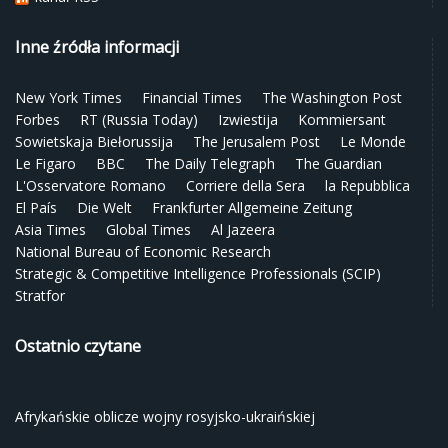
Inne źródła informacji
New York Times
Financial Times
The Washington Post
Forbes
RT (Russia Today)
Izwiestija
Kommiersant
Sowietskaja Biełorussija
The Jerusalem Post
Le Monde
Le Figaro
BBC
The Daily Telegraph
The Guardian
L'Osservatore Romano
Corriere della Sera
la Repubblica
El País
Die Welt
Frankfurter Allgemeine Zeitung
Asia Times
Global Times
Al Jazeera
National Bureau of Economic Research
Strategic & Competitive Intelligence Professionals (SCIP)
Stratfor
Ostatnio czytane
Afrykańskie oblicze wojny rosyjsko-ukraińskiej