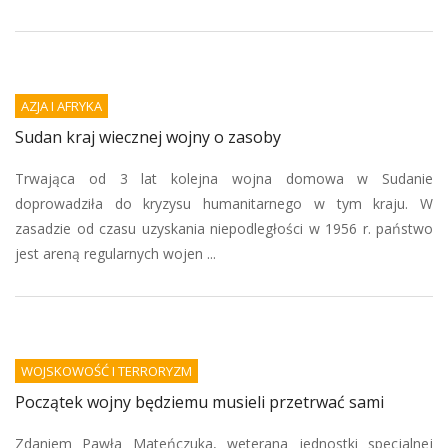
AZJA I AFRYKA
Sudan kraj wiecznej wojny o zasoby
Trwająca od 3 lat kolejna wojna domowa w Sudanie
doprowadziła do kryzysu humanitarnego w tym kraju. W
zasadzie od czasu uzyskania niepodległości w 1956 r. państwo
jest areną regularnych wojen ...
WOJSKOWOŚĆ I TERRORYZM
Początek wojny będziemu musieli przetrwać sami
Zdaniem Pawła Mateńczuka, weterana jednostki specjalnej