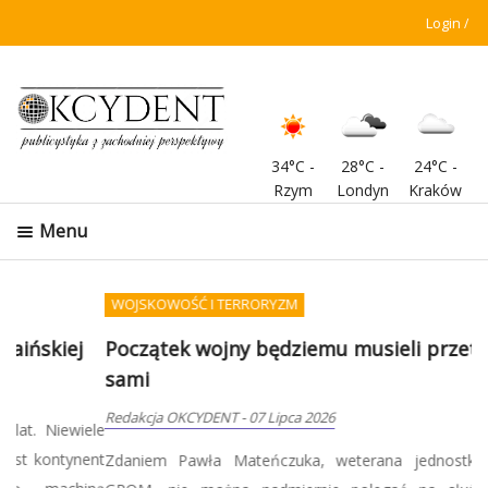
Login
34°C
-
28°C
-
24°C
-
Rzym
Londyn
Kraków
Menu
WOJSKOWOŚĆ I TERRORYZM
Początek wojny będziemu musieli przetrwać
sami
Redakcja OKCYDENT
-
07 Lipca 2026
Zdaniem Pawła Mateńczuka, weterana jednostki specjalnej