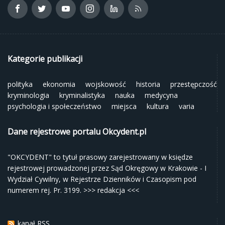
Kategorie publikacji
polityka
ekonomia
wojskowość
historia
przestępczość
kryminologia
kryminalistyka
nauka
medycyna
psychologia i społeczeństwo
miejsca
kultura
varia
Dane rejestrowe portalu Okcydent.pl
"OKCYDENT" to tytuł prasowy zarejestrowany w księdze
rejestrowej prowadzonej przez Sąd Okręgowy w Krakowie - I
Wydział Cywilny, w Rejestrze Dzienników i Czasopism pod
numerem rej. Pr. 3199.
>>> redakcja <<<
kanał RSS