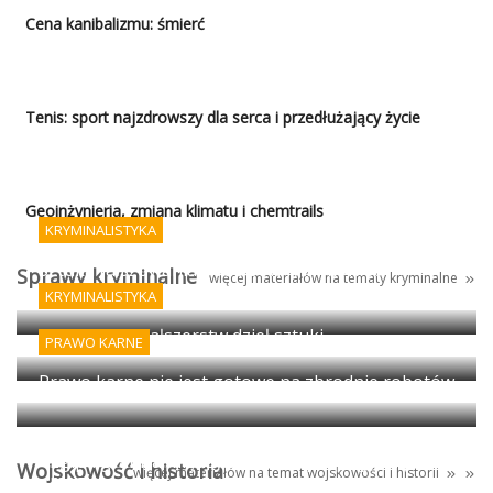
Cena kanibalizmu: śmierć
Tenis: sport najzdrowszy dla serca i przedłużający życie
Geoinżynieria, zmiana klimatu i chemtrails
KRYMINALISTYKA
Sztuka fałszowania podpisów i AI - koniec
Sprawy kryminalne
więcej materiałów na tematy kryminalne
porządku prawnego?
KRYMINALISTYKA
Wykrywanie fałszerstw dzieł sztuki
PRAWO KARNE
Prawo karne nie jest gotowe na zbrodnie robotów
Egipt: granica między antyczną propagandą i
Wojskowość i historia
więcej materiałów na temat
wojskowości
i
historii
magią