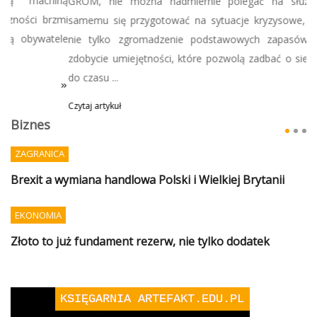
GROM, nie można nadmiernie polegać na służbach, tylko
samemu się przygotować na sytuacje kryzysowe, co oznacza
nie tylko zgromadzenie podstawowych zapasów, ale także
zdobycie umiejętności, które pozwolą zadbać o siebie i bliskich
do czasu ...
Czytaj artykuł
Biznes
ZAGRANICA
Brexit a wymiana handlowa Polski i Wielkiej Brytanii
EKONOMIA
Złoto to już fundament rezerw, nie tylko dodatek