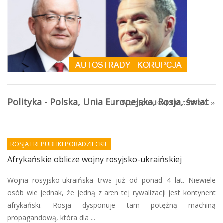
Polityka - Polska, Unia Europejska, Rosja, świat
Więcej publikacji z tej tematyki
ROSJA I REPUBLIKI PORADZIECKIE
Afrykańskie oblicze wojny rosyjsko-ukraińskiej
Wojna rosyjsko-ukraińska trwa już od ponad 4 lat. Niewiele
osób wie jednak, że jedną z aren tej rywalizacji jest kontynent
afrykański. Rosja dysponuje tam potężną machiną
propagandową, która dla ...