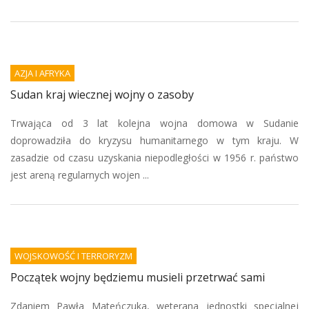
AZJA I AFRYKA
Sudan kraj wiecznej wojny o zasoby
Trwająca od 3 lat kolejna wojna domowa w Sudanie
doprowadziła do kryzysu humanitarnego w tym kraju. W
zasadzie od czasu uzyskania niepodległości w 1956 r. państwo
jest areną regularnych wojen ...
WOJSKOWOŚĆ I TERRORYZM
Początek wojny będziemu musieli przetrwać sami
Zdaniem Pawła Mateńczuka, weterana jednostki specjalnej