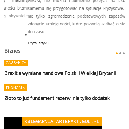
GROM, nie można nadmiernie polegać na służbach, tylko
samemu się przygotować na sytuacje kryzysowe, co oznacza
nie tylko zgromadzenie podstawowych zapasów, ale także
zdobycie umiejętności, które pozwolą zadbać o siebie i bliskich
do czasu ...
Czytaj artykuł
Biznes
ZAGRANICA
Brexit a wymiana handlowa Polski i Wielkiej Brytanii
EKONOMIA
Złoto to już fundament rezerw, nie tylko dodatek