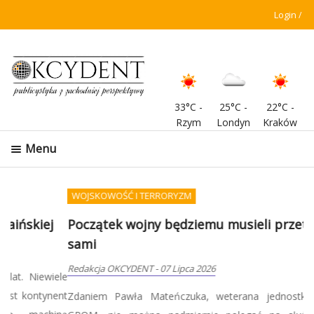
Login
33°C
-
25°C
-
22°C
-
Rzym
Londyn
Kraków
Menu
WOJSKOWOŚĆ I TERRORYZM
Początek wojny będziemu musieli przetrwać
sami
Redakcja OKCYDENT
-
07 Lipca 2026
Zdaniem Pawła Mateńczuka, weterana jednostki specjalnej