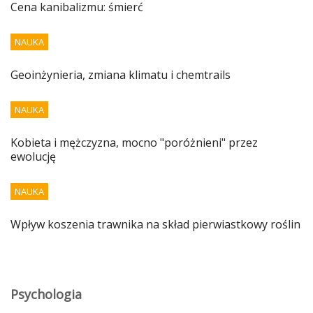
Cena kanibalizmu: śmierć
NAUKA
Geoinżynieria, zmiana klimatu i chemtrails
NAUKA
Kobieta i mężczyzna, mocno "poróżnieni" przez
ewolucję
NAUKA
Wpływ koszenia trawnika na skład pierwiastkowy roślin
Psychologia