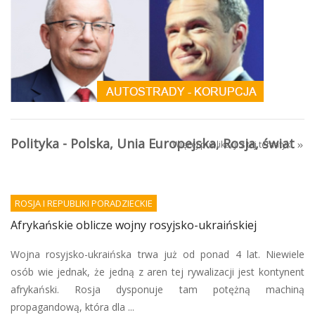
Polityka - Polska, Unia Europejska, Rosja, świat
Więcej publikacji z tej tematyki
ROSJA I REPUBLIKI PORADZIECKIE
Afrykańskie oblicze wojny rosyjsko-ukraińskiej
Wojna rosyjsko-ukraińska trwa już od ponad 4 lat. Niewiele
osób wie jednak, że jedną z aren tej rywalizacji jest kontynent
afrykański. Rosja dysponuje tam potężną machiną
propagandową, która dla ...