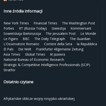
Inne źródła informacji
New York Times
Financial Times
The Washington Post
Forbes
RT (Russia Today)
Izwiestija
Kommiersant
Sowietskaja Biełorussija
The Jerusalem Post
Le Monde
Le Figaro
BBC
The Daily Telegraph
The Guardian
L'Osservatore Romano
Corriere della Sera
la Repubblica
El País
Die Welt
Frankfurter Allgemeine Zeitung
Asia Times
Global Times
Al Jazeera
National Bureau of Economic Research
Strategic & Competitive Intelligence Professionals (SCIP)
Stratfor
Ostatnio czytane
Afrykańskie oblicze wojny rosyjsko-ukraińskiej