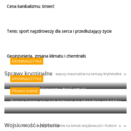
Cena kanibalizmu: śmierć
Tenis: sport najzdrowszy dla serca i przedłużający życie
Geoinżynieria, zmiana klimatu i chemtrails
KRYMINALISTYKA
Sztuka fałszowania podpisów i AI - koniec
Sprawy kryminalne
więcej materiałów na tematy kryminalne
porządku prawnego?
KRYMINALISTYKA
Wykrywanie fałszerstw dzieł sztuki
PRAWO KARNE
Prawo karne nie jest gotowe na zbrodnie robotów
Egipt: granica między antyczną propagandą i
Wojskowość i historia
więcej materiałów na temat
wojskowości
i
historii
magią