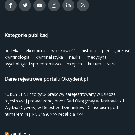
Kategorie publikacji
polityka
ekonomia
wojskowość
historia
przestępczość
kryminologia
kryminalistyka
nauka
medycyna
psychologia i społeczeństwo
miejsca
kultura
varia
Dane rejestrowe portalu Okcydent.pl
"OKCYDENT" to tytuł prasowy zarejestrowany w księdze
rejestrowej prowadzonej przez Sąd Okręgowy w Krakowie - I
Wydział Cywilny, w Rejestrze Dzienników i Czasopism pod
numerem rej. Pr. 3199.
>>> redakcja <<<
kanał RSS