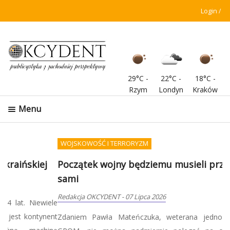
Login
29°C
-
22°C
-
18°C
-
Rzym
Londyn
Kraków
Menu
WOJSKOWOŚĆ I TERRORYZM
Początek wojny będziemu musieli przetrwać
sami
Redakcja OKCYDENT
-
07 Lipca 2026
Zdaniem Pawła Mateńczuka, weterana jednostki specjalnej