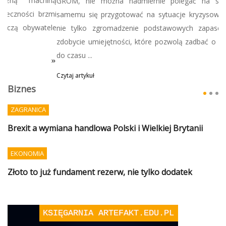
GROM, nie można nadmiernie polegać na służbach, tylko
samemu się przygotować na sytuacje kryzysowe, co oznacza
nie tylko zgromadzenie podstawowych zapasów, ale także
zdobycie umiejętności, które pozwolą zadbać o siebie i bliskich
do czasu ...
Czytaj artykuł
Biznes
ZAGRANICA
Brexit a wymiana handlowa Polski i Wielkiej Brytanii
EKONOMIA
Złoto to już fundament rezerw, nie tylko dodatek