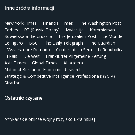
Inne źródła informacji
New York Times
Financial Times
The Washington Post
Forbes
RT (Russia Today)
Izwiestija
Kommiersant
Sowietskaja Biełorussija
The Jerusalem Post
Le Monde
Le Figaro
BBC
The Daily Telegraph
The Guardian
L'Osservatore Romano
Corriere della Sera
la Repubblica
El País
Die Welt
Frankfurter Allgemeine Zeitung
Asia Times
Global Times
Al Jazeera
National Bureau of Economic Research
Strategic & Competitive Intelligence Professionals (SCIP)
Stratfor
Ostatnio czytane
Afrykańskie oblicze wojny rosyjsko-ukraińskiej