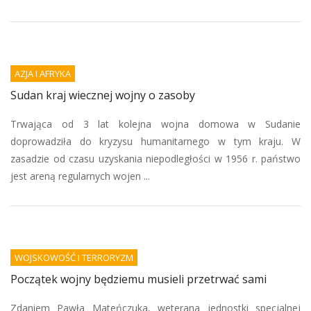
AZJA I AFRYKA
Sudan kraj wiecznej wojny o zasoby
Trwająca od 3 lat kolejna wojna domowa w Sudanie
doprowadziła do kryzysu humanitarnego w tym kraju. W
zasadzie od czasu uzyskania niepodległości w 1956 r. państwo
jest areną regularnych wojen ...
WOJSKOWOŚĆ I TERRORYZM
Początek wojny będziemu musieli przetrwać sami
Zdaniem Pawła Mateńczuka, weterana jednostki specjalnej