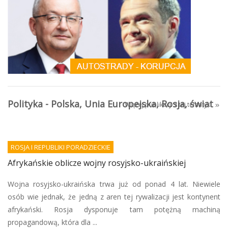
Polityka - Polska, Unia Europejska, Rosja, świat
Więcej publikacji z tej tematyki
ROSJA I REPUBLIKI PORADZIECKIE
Afrykańskie oblicze wojny rosyjsko-ukraińskiej
Wojna rosyjsko-ukraińska trwa już od ponad 4 lat. Niewiele
osób wie jednak, że jedną z aren tej rywalizacji jest kontynent
afrykański. Rosja dysponuje tam potężną machiną
propagandową, która dla ...