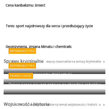
Cena kanibalizmu: śmierć
Tenis: sport najzdrowszy dla serca i przedłużający życie
Geoinżynieria, zmiana klimatu i chemtrails
KRYMINALISTYKA
Sztuka fałszowania podpisów i AI - koniec
Sprawy kryminalne
więcej materiałów na tematy kryminalne
porządku prawnego?
KRYMINALISTYKA
Wykrywanie fałszerstw dzieł sztuki
PRAWO KARNE
Prawo karne nie jest gotowe na zbrodnie robotów
Egipt: granica między antyczną propagandą i
Wojskowość i historia
więcej materiałów na temat
wojskowości
i
historii
magią