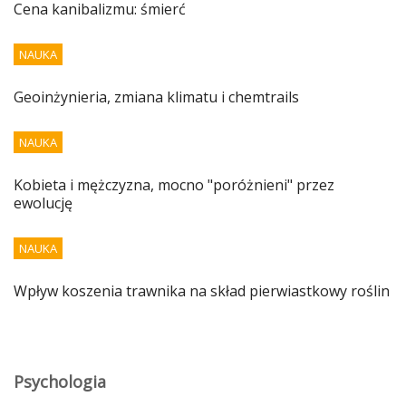
Cena kanibalizmu: śmierć
NAUKA
Geoinżynieria, zmiana klimatu i chemtrails
NAUKA
Kobieta i mężczyzna, mocno "poróżnieni" przez
ewolucję
NAUKA
Wpływ koszenia trawnika na skład pierwiastkowy roślin
Psychologia