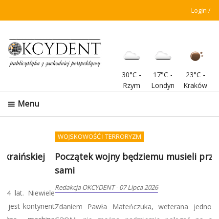
Login
30°C
-
17°C
-
23°C
-
Rzym
Londyn
Kraków
Menu
WOJSKOWOŚĆ I TERRORYZM
Początek wojny będziemu musieli przetrwać
sami
Redakcja OKCYDENT
-
07 Lipca 2026
Zdaniem Pawła Mateńczuka, weterana jednostki specjalnej