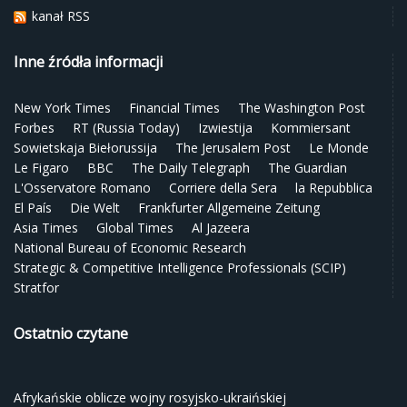
kanał RSS
Inne źródła informacji
New York Times
Financial Times
The Washington Post
Forbes
RT (Russia Today)
Izwiestija
Kommiersant
Sowietskaja Biełorussija
The Jerusalem Post
Le Monde
Le Figaro
BBC
The Daily Telegraph
The Guardian
L'Osservatore Romano
Corriere della Sera
la Repubblica
El País
Die Welt
Frankfurter Allgemeine Zeitung
Asia Times
Global Times
Al Jazeera
National Bureau of Economic Research
Strategic & Competitive Intelligence Professionals (SCIP)
Stratfor
Ostatnio czytane
Afrykańskie oblicze wojny rosyjsko-ukraińskiej