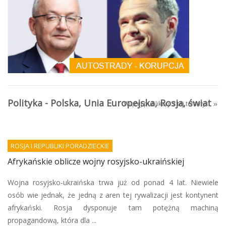
Polityka - Polska, Unia Europejska, Rosja, świat
Więcej publikacji z tej tematyki
ROSJA I REPUBLIKI PORADZIECKIE
Afrykańskie oblicze wojny rosyjsko-ukraińskiej
Wojna rosyjsko-ukraińska trwa już od ponad 4 lat. Niewiele
osób wie jednak, że jedną z aren tej rywalizacji jest kontynent
afrykański. Rosja dysponuje tam potężną machiną
propagandową, która dla ...