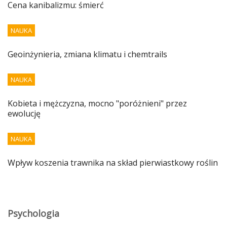
Cena kanibalizmu: śmierć
NAUKA
Geoinżynieria, zmiana klimatu i chemtrails
NAUKA
Kobieta i mężczyzna, mocno "poróżnieni" przez
ewolucję
NAUKA
Wpływ koszenia trawnika na skład pierwiastkowy roślin
Psychologia