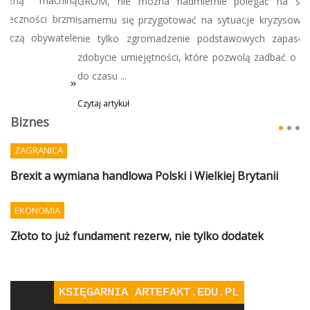
GROM, nie można nadmiernie polegać na służbach, tylko
samemu się przygotować na sytuacje kryzysowe, co oznacza
nie tylko zgromadzenie podstawowych zapasów, ale także
zdobycie umiejętności, które pozwolą zadbać o siebie i bliskich
do czasu ...
Czytaj artykuł
Biznes
ZAGRANICA
Brexit a wymiana handlowa Polski i Wielkiej Brytanii
EKONOMIA
Złoto to już fundament rezerw, nie tylko dodatek