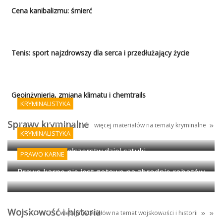
Cena kanibalizmu: śmierć
Tenis: sport najzdrowszy dla serca i przedłużający życie
Geoinżynieria, zmiana klimatu i chemtrails
KRYMINALISTYKA
Sztuka fałszowania podpisów i AI - koniec
Sprawy kryminalne
więcej materiałów na tematy kryminalne
porządku prawnego?
KRYMINALISTYKA
Wykrywanie fałszerstw dzieł sztuki
PRAWO KARNE
Prawo karne nie jest gotowe na zbrodnie robotów
Egipt: granica między antyczną propagandą i
Wojskowość i historia
więcej materiałów na temat
wojskowości
i
historii
magią