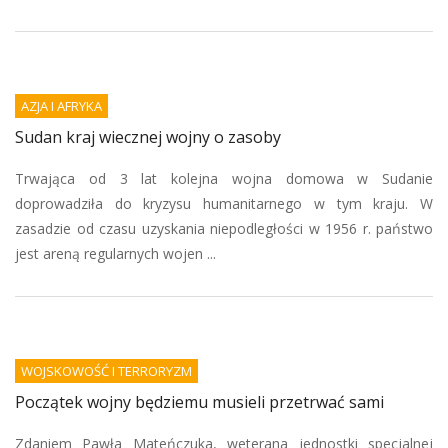
AZJA I AFRYKA
Sudan kraj wiecznej wojny o zasoby
Trwająca od 3 lat kolejna wojna domowa w Sudanie
doprowadziła do kryzysu humanitarnego w tym kraju. W
zasadzie od czasu uzyskania niepodległości w 1956 r. państwo
jest areną regularnych wojen ...
WOJSKOWOŚĆ I TERRORYZM
Początek wojny będziemu musieli przetrwać sami
Zdaniem Pawła Mateńczuka, weterana jednostki specjalnej