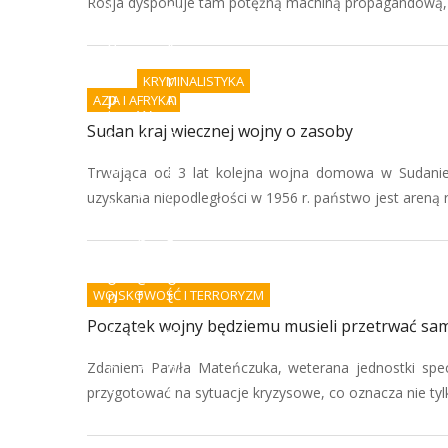
Rosja dysponuje tam potężną machiną propagandową, kt
i
w
a
o
p
k
o
a
d
r
KRYMINALISTYKA
p
n
AZJA I AFRYKA
i
W
e
Sudan kraj wiecznej wojny o zasoby
s
y
n
ó
k
i
w
r
e
Trwająca od 3 lat kolejna wojna domowa w Sudanie
i
y
j
uzyskania niepodległości w 1956 r. państwo jest areną r
A
w
e
I
a
s
-
n
t
k
i
g
o
e
o
WOJSKOWOŚĆ I TERRORYZM
n
f
t
i
a
o
Początek wojny będziemu musieli przetrwać sam
e
ł
w
c
s
e
Zdaniem Pawła Mateńczuka, weterana jednostki spe
p
z
n
o
e
a
przygotować na sytuacje kryzysowe, co oznacza nie tyl
r
r
z
z
s
b
ą
t
r