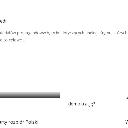
edii
teriałów propagandowych, m.in. dotyczących aneksji Krymu, których
 to celowe ...
i magią
P
demokrację?
arty rozbiór Polski
W