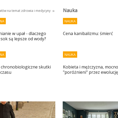
Nauka
iałów na temat
zdrowia i medycyny
NA
NAUKA
anie w upał - dlaczego
Cena kanibalizmu: śmierć
 sok są lepsze od wody?
NA
NAUKA
 i chronobiologiczne skutki
Kobieta i mężczyzna, mocn
 czasu
"poróżnieni" przez ewolucję