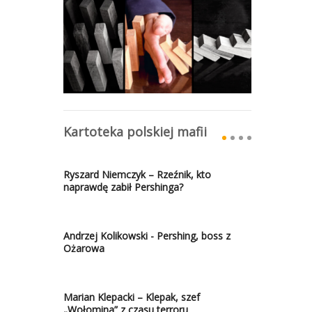
Kartoteka polskiej mafii
Ryszard Niemczyk – Rzeźnik, kto
naprawdę zabił Pershinga?
Andrzej Kolikowski - Pershing, boss z
Ożarowa
Marian Klepacki – Klepak, szef
„Wołomina” z czasu terroru