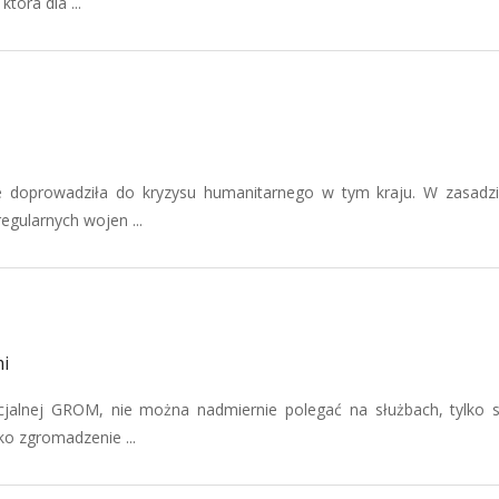
óra dla ...
 doprowadziła do kryzysu humanitarnego w tym kraju. W zasadz
egularnych wojen ...
i
cjalnej GROM, nie można nadmiernie polegać na służbach, tylko
ko zgromadzenie ...