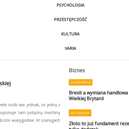
PSYCHOLOGIA
PRZESTĘPCZOŚĆ
KULTURA
VARIA
Biznes
ZAGRANICA
wać sami
Brexit a wymiana handlowa P
Wielkiej Brytanii
 specjalnej GROM, nie można
się przygotować na sytuacje
EKONOMIA
stawowych zapasów, ale także
Złoto to już fundament reze
iskich do czasu ...