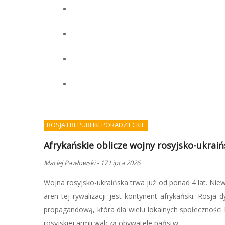
WOJSKOWOŚĆ I TERRORYZM
Początek wojny będziemu musieli przetr
Redakcja OKCYDENT
-
07 Lipca 2026
Zdaniem Pawła Mateńczuka, weterana jednostki
nadmiernie polegać na służbach, tylko samemu 
kryzysowe, co oznacza nie tylko zgromadzenie pod
zdobycie umiejętności, które pozwolą zadbać o siebie i bl