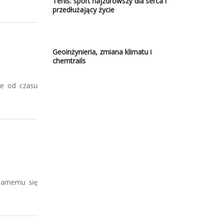
Tenis: sport najzdrowszy dla serca i
przedłużający życie
Geoinżynieria, zmiana klimatu i
chemtrails
ie od czasu
 samemu się