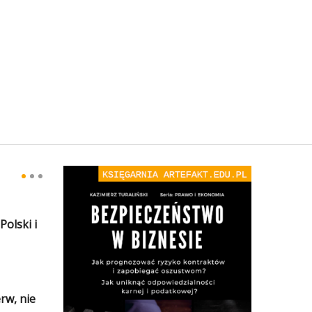
olski i
rw, nie