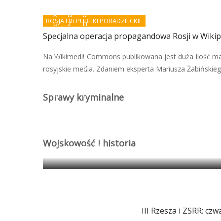
d
w
o
k
d
d
ROSJA I REPUBLIKI PORADZIECKIE
u
z
n
p
i
i
Specjalna operacja propagandowa Rosji w Wikip
r
e
e
a
ł
r
Na Wikimedii Commons publikowana jest duża ilość ma
w
s
o
n
z
b
rosyjskie media. Zdaniem eksperta Mariusza Żabińskiego
e
t
o
g
u
t
o
k
ó
Sprawy kryminalne
?
i
w
Wojskowość i historia
Egipt: granica między antyczną propagandą 
III Rzesza i ZSRR: czw