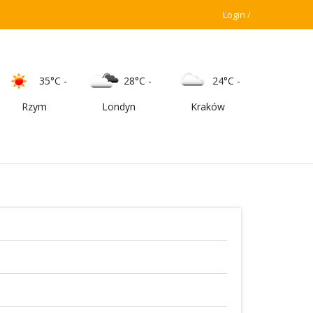
Login
35°C
-
28°C
-
24°C
-
Rzym
Londyn
Kraków