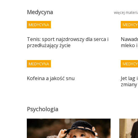
Medycyna
więcej mater
MEDYCYNA
MEDYCY
Tenis: sport najzdrowszy dla serca i
Nawadni
przedłużający życie
mleko i
MEDYCYNA
MEDYCY
Kofeina a jakość snu
Jet lag
zmiany
Psychologia