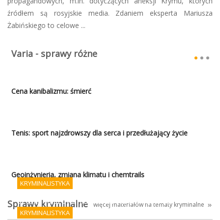
propagandowych, m.in. dotyczących aneksji Krymu, których
źródłem są rosyjskie media. Zdaniem eksperta Mariusza
Żabińskiego to celowe ...
Varia - sprawy różne
Cena kanibalizmu: śmierć
Tenis: sport najzdrowszy dla serca i przedłużający życie
Geoinżynieria, zmiana klimatu i chemtrails
KRYMINALISTYKA
Sztuka fałszowania podpisów i AI - koniec
Sprawy kryminalne
więcej materiałów na tematy kryminalne
porządku prawnego?
KRYMINALISTYKA