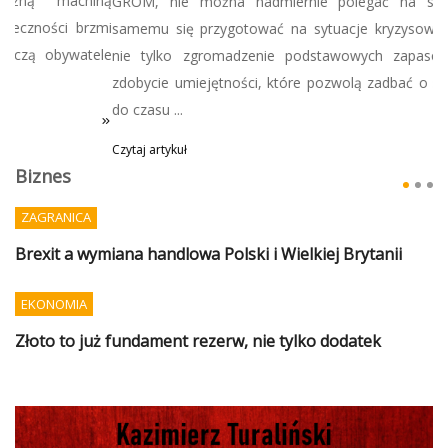
GROM, nie można nadmiernie polegać na służbach, tylko
samemu się przygotować na sytuacje kryzysowe, co oznacza
nie tylko zgromadzenie podstawowych zapasów, ale także
zdobycie umiejętności, które pozwolą zadbać o siebie i bliskich
do czasu ...
Czytaj artykuł
Biznes
ZAGRANICA
Brexit a wymiana handlowa Polski i Wielkiej Brytanii
EKONOMIA
Złoto to już fundament rezerw, nie tylko dodatek