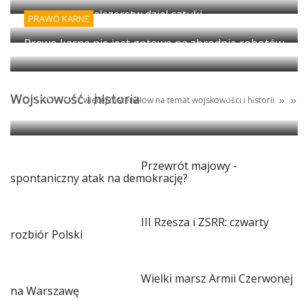
Wykrywanie fałszerstw dzieł sztuki
PRAWO KARNE
Prawo karne nie jest gotowe na zbrodnie robotów
Egipt: granica między antyczną propagandą i
Wojskowość i historia
więcej materiałów na temat
wojskowości
i
historii
magią
Przewrót majowy -
spontaniczny atak na demokrację?
III Rzesza i ZSRR: czwarty
rozbiór Polski
Wielki marsz Armii Czerwonej
na Warszawę