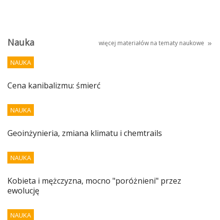
Nauka
więcej materiałów na tematy
naukowe
NAUKA
Cena kanibalizmu: śmierć
NAUKA
Geoinżynieria, zmiana klimatu i chemtrails
NAUKA
Kobieta i mężczyzna, mocno "poróżnieni" przez
ewolucję
NAUKA