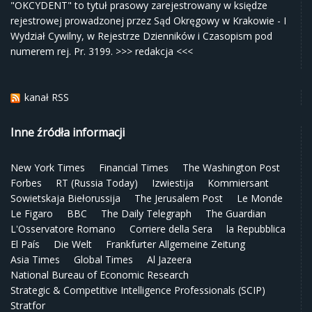
"OKCYDENT" to tytuł prasowy zarejestrowany w księdze
rejestrowej prowadzonej przez Sąd Okręgowy w Krakowie - I
Wydział Cywilny, w Rejestrze Dzienników i Czasopism pod
numerem rej. Pr. 3199.
>>> redakcja <<<
kanał RSS
Inne źródła informacji
New York Times
Financial Times
The Washington Post
Forbes
RT (Russia Today)
Izwiestija
Kommiersant
Sowietskaja Biełorussija
The Jerusalem Post
Le Monde
Le Figaro
BBC
The Daily Telegraph
The Guardian
L'Osservatore Romano
Corriere della Sera
la Repubblica
El País
Die Welt
Frankfurter Allgemeine Zeitung
Asia Times
Global Times
Al Jazeera
National Bureau of Economic Research
Strategic & Competitive Intelligence Professionals (SCIP)
Stratfor