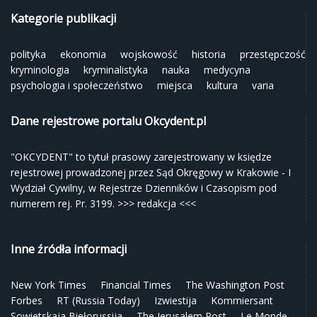
Kategorie publikacji
polityka
ekonomia
wojskowość
historia
przestępczość
kryminologia
kryminalistyka
nauka
medycyna
psychologia i społeczeństwo
miejsca
kultura
varia
Dane rejestrowe portalu Okcydent.pl
"OKCYDENT" to tytuł prasowy zarejestrowany w księdze
rejestrowej prowadzonej przez Sąd Okręgowy w Krakowie - I
Wydział Cywilny, w Rejestrze Dzienników i Czasopism pod
numerem rej. Pr. 3199.
>>> redakcja <<<
Inne źródła informacji
New York Times
Financial Times
The Washington Post
Forbes
RT (Russia Today)
Izwiestija
Kommiersant
Sowietskaja Biełorussija
The Jerusalem Post
Le Monde