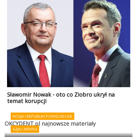
Sławomir Nowak - oto co Ziobro ukrył na
temat korupcji
ROSJA I REPUBLIKI PORADZIECKIE
OKCYDENT.pl najnowsze materiały
Afrykańskie oblicze wojny rosyjsko-ukraińskiej
AZJA I AFRYKA