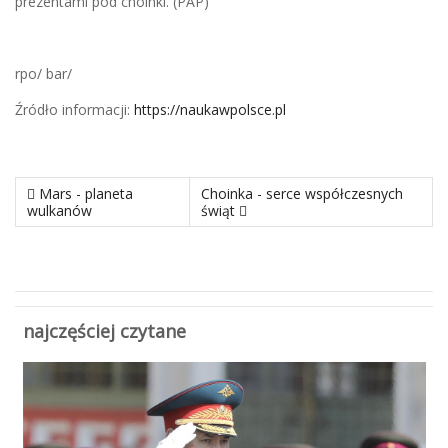
prezentami pod choinki. (PAP)
rpo/ bar/
Źródło informacji:
https://naukawpolsce.pl
poprzedni materiał: Mars - planeta wulkanów
następny materiał: Choinka - serce w
Mars - planeta
Choinka - serce współczesnych
wulkanów
świąt
najczęściej czytane