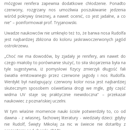
mózgowi renifera zapewnia dodatkowe chłodzenie. Ponadto
czerwony, rozgrzany nos umożliwia poszukiwanie jedzenia
wśród pokrywy śnieżnej, a nawet ocenić, co jest jadalne, a co
nie” – poinformował prof. Tryjanowski.
Uwadze naukowców nie umknęło też to, że barwa nosa Rudolfa
jest najbardziej zbliżona do koloru jaskrawoczerwonych jagód
ostrokrzewu.
„Choć nie ma dowodów, by zjadały je renifery, ani nawet do
czego miałoby to porównanie służyć, to siła skojarzenia była na
tyle sugestywna, iż pomysłowi fizycy zmierzyli długość fali
światła emitowanego przez czerwone jagody i nos Rudolfa.
Werdykt był następujący: czerwony kolor nosa jest najbardziej
skutecznym sposobem oświetlania drogi we mgle, gdy część
widma UV staje się praktycznie niewidoczna” – przekazał
naukowiec z poznańskiej uczelni.
W tym właśnie momencie nauki ścisłe potwierdziły to, co od
dawna - z własnej, fachowej literatury - wiedziały dzieci: gdyby
nie Rudolf, Święty Mikołaj za nic w świecie nie dotarłby z