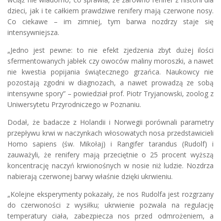
dzieci, jak i te całkiem prawdziwe renifery mają czerwone nosy.
Co ciekawe – im zimniej, tym barwa nozdrzy staje się
intensywniejsza.
„Jedno jest pewne: to nie efekt zjedzenia zbyt dużej ilości
sfermentowanych jabłek czy owoców maliny moroszki, a nawet
nie kwestia popijania świątecznego grzańca. Naukowcy nie
pozostają zgodni w diagnozach, a nawet prowadzą ze sobą
intensywne spory” – powiedział prof. Piotr Tryjanowski, zoolog z
Uniwersytetu Przyrodniczego w Poznaniu.
Dodał, że badacze z Holandii i Norwegii porównali parametry
przepływu krwi w naczynkach włosowatych nosa przedstawicieli
Homo sapiens (św. Mikołaj) i Rangifer tarandus (Rudolf) i
zauważyli, że renifery mają przeciętnie o 25 procent wyższą
koncentrację naczyń krwionośnych w nosie niż ludzie. Nozdrza
nabierają czerwonej barwy właśnie dzięki ukrwieniu.
„Kolejne eksperymenty pokazały, że nos Rudolfa jest rozgrzany
do czerwoności z wysiłku; ukrwienie pozwala na regulację
temperatury ciała, zabezpiecza nos przed odmrożeniem, a