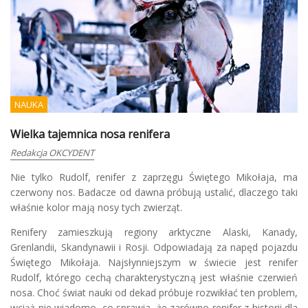
NAUKA
Wielka tajemnica nosa renifera
Redakcja OKCYDENT
Nie tylko Rudolf, renifer z zaprzęgu Świętego Mikołaja, ma
czerwony nos. Badacze od dawna próbują ustalić, dlaczego taki
właśnie kolor mają nosy tych zwierząt.
Renifery zamieszkują regiony arktyczne Alaski, Kanady,
Grenlandii, Skandynawii i Rosji. Odpowiadają za napęd pojazdu
Świętego Mikołaja. Najsłynniejszym w świecie jest renifer
Rudolf, którego cechą charakterystyczną jest właśnie czerwień
nosa. Choć świat nauki od dekad próbuje rozwikłać ten problem,
wciąż nie wiadomo, co sprawia, że zarówno renifer z historii dla