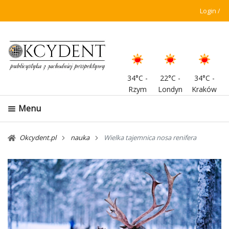
Login
34°C
-
22°C
-
34°C
-
Rzym
Londyn
Kraków
Menu
Okcydent.pl
nauka
Wielka tajemnica nosa renifera