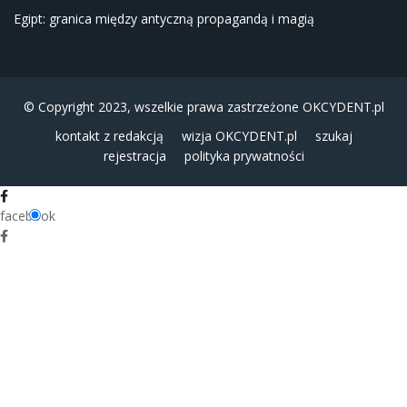
Egipt: granica między antyczną propagandą i magią
© Copyright 2023, wszelkie prawa zastrzeżone
OKCYDENT.pl
kontakt z redakcją
wizja OKCYDENT.pl
szukaj
rejestracja
polityka prywatności
facebook