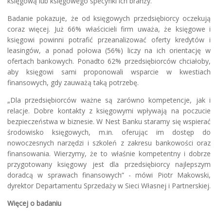
księgową lub księgowego specyfiki ich branży.
Badanie pokazuje, że od księgowych przedsiębiorcy oczekują
coraz więcej. Już 66% właścicieli firm uważa, że księgowe i
księgowi powinni potrafić przeanalizować oferty kredytów i
leasingów, a ponad połowa (56%) liczy na ich orientację w
ofertach bankowych. Ponadto 62% przedsiębiorców chciałoby,
aby księgowi sami proponowali wsparcie w kwestiach
finansowych, gdy zauważą taką potrzebę.
„Dla przedsiębiorców ważne są zarówno kompetencje, jak i
relacje. Dobre kontakty z księgowymi wpływają na poczucie
bezpieczeństwa w biznesie. W Nest Banku staramy się wspierać
środowisko księgowych, m.in. oferując im dostęp do
nowoczesnych narzędzi i szkoleń z zakresu bankowości oraz
finansowania. Wierzymy, że to właśnie kompetentny i dobrze
przygotowany księgowy jest dla przedsiębiorcy najlepszym
doradcą w sprawach finansowych” - mówi Piotr Makowski,
dyrektor Departamentu Sprzedaży w Sieci Własnej i Partnerskiej.
Więcej o badaniu