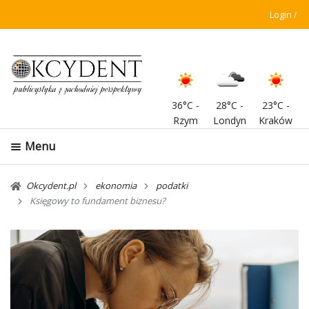
Login
36°C
-
28°C
-
23°C
-
Rzym
Londyn
Kraków
Menu
Okcydent.pl
ekonomia
podatki
Księgowy to fundament biznesu?