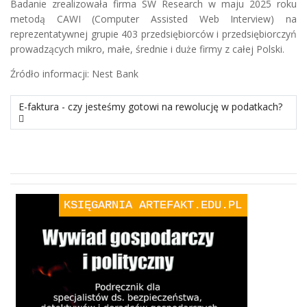
Badanie zrealizowała firma SW Research w maju 2025 roku
metodą CAWI (Computer Assisted Web Interview) na
reprezentatywnej grupie 403 przedsiębiorców i przedsiębiorczyń
prowadzących mikro, małe, średnie i duże firmy z całej Polski.
Źródło informacji: Nest Bank
następny materiał: E-faktura - czy jesteśmy gotowi na rewolucję
E-faktura - czy jesteśmy gotowi na rewolucję w podatkach?