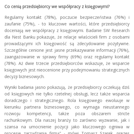
Co cenią przedsiębiorcy we współpracy z księgowymi?
Regularny kontakt (78%), poczucie bezpieczeństwa (76%) i
zaufanie (75%), - to kluczowe wartości, które przedsiębiorcy
doceniają we współpracy z księgowymi. Badanie SW Research
dla Nest Banku pokazuje, że relacje właścicieli firm z osobami
prowadzącymi ich księgowość są zdecydowanie pozytywne.
Szczególnie cenione jest jasne przekazywanie informacji (76%),
zaangażowanie w sprawy firmy (69%) oraz regularny kontakt
(78%). Aż dwie trzecie przedsiębiorców wskazuje, że wsparcie
księgowych jest nieocenione przy podejmowaniu strategicznych
decyzji biznesowych.
Wyniki badania jasno pokazują, że przedsiębiorcy oczekują dziś
od księgowych nie tylko rzetelnej obsługi, lecz także wsparcia
doradczego i strategicznego. Rola księgowego ewoluuje w
kierunku partnera biznesowego, co wymaga nieustannego
rozwoju kompetencji, także poza obszarem stricte
rachunkowym. Dla naszej branży to zarówno wyzwanie, jak i
szansa na umocnienie pozycji jako kluczowego ogniwa w
procesie zarządzania firmą” - mówi Tomasz Szarek, prezes