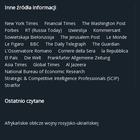
Inne źródła informacji
New York Times
Financial Times
The Washington Post
Forbes
RT (Russia Today)
Izwiestija
Kommiersant
Sowietskaja Biełorussija
The Jerusalem Post
Le Monde
Le Figaro
BBC
The Daily Telegraph
The Guardian
L'Osservatore Romano
Corriere della Sera
la Repubblica
El País
Die Welt
Frankfurter Allgemeine Zeitung
Asia Times
Global Times
Al Jazeera
National Bureau of Economic Research
Strategic & Competitive Intelligence Professionals (SCIP)
Stratfor
Ostatnio czytane
Afrykańskie oblicze wojny rosyjsko-ukraińskiej