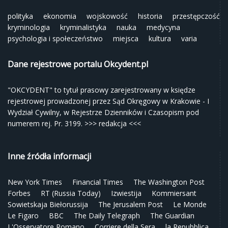
polityka
ekonomia
wojskowość
historia
przestępczość
kryminologia
kryminalistyka
nauka
medycyna
psychologia i społeczeństwo
miejsca
kultura
varia
Dane rejestrowe portalu Okcydent.pl
"OKCYDENT" to tytuł prasowy zarejestrowany w księdze
rejestrowej prowadzonej przez Sąd Okręgowy w Krakowie - I
Wydział Cywilny, w Rejestrze Dzienników i Czasopism pod
numerem rej. Pr. 3199.
>>> redakcja <<<
Inne źródła informacji
New York Times
Financial Times
The Washington Post
Forbes
RT (Russia Today)
Izwiestija
Kommiersant
Sowietskaja Biełorussija
The Jerusalem Post
Le Monde
Le Figaro
BBC
The Daily Telegraph
The Guardian
L'Osservatore Romano
Corriere della Sera
la Repubblica