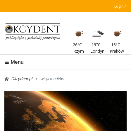
Login
26°C
-
19°C
-
13°C
-
Rzym
Londyn
Kraków
Menu
Okcydent.pl
wizja mediów