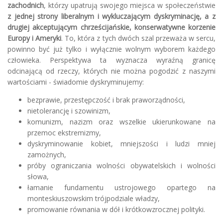
zachodnich
, którzy upatrują swojego miejsca w społeczeństwie
z jednej strony liberalnym i wykluczającym dyskryminację, a z
drugiej akceptującym chrześcijańskie, konserwatywne korzenie
Europy i Ameryki
. To, która z tych dwóch szal przeważa w sercu,
powinno być już tylko i wyłącznie wolnym wyborem każdego
człowieka. Perspektywa ta wyznacza wyraźną granicę
odcinającą od rzeczy, których nie można pogodzić z naszymi
wartościami - świadomie dyskryminujemy:
bezprawie, przestępczość i brak praworządności,
nietolerancję i szowinizm,
komunizm, nazizm oraz wszelkie ukierunkowane na
przemoc ekstremizmy,
dyskryminowanie kobiet, mniejszości i ludzi mniej
zamożnych,
próby ograniczania wolności obywatelskich i wolności
słowa,
łamanie fundamentu ustrojowego opartego na
monteskiuszowskim trójpodziale władzy,
promowanie równania w dół i krótkowzrocznej polityki.