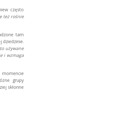
niew często
 też rośnie
wadzone tam
 dziedzinie.
sto używane
je i wzmaga
w momencie
różne grupy
iej skłonne