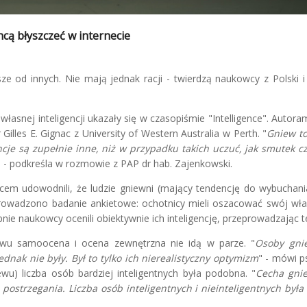
hcą błyszczeć w internecie
od innych. Nie mają jednak racji - twierdzą naukowcy z Polski i A
asnej inteligencji ukazały się w czasopiśmie "Intelligence". Autoram
illes E. Gignac z University of Western Australia w Perth. "
Gniew t
je są zupełnie inne, niż w przypadku takich uczuć, jak smutek cz
" - podkreśla w rozmowie z PAP dr hab. Zajenkowski.
acem udowodnili, że ludzie gniewni (mający tendencję do wybuchan
eprowadzono badanie ankietowe: ochotnicy mieli oszacować swój wł
ępnie naukowcy ocenili obiektywnie ich inteligencję, przeprowadzając t
wu samoocena i ocena zewnętrzna nie idą w parze. "
Osoby gni
ednak nie były. Był to tylko ich nierealistyczny optymizm
" - mówi p
wu) liczba osób bardziej inteligentnych była podobna. "
Cecha gni
j postrzegania. Liczba osób inteligentnych i nieinteligentnych by