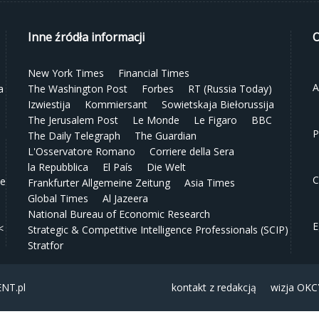
Inne źródła informacji
O
New York Times
Financial Times
A
a
The Washington Post
Forbes
RT (Russia Today)
Izwiestija
Kommiersant
Sowietskaja Biełorussija
The Jerusalem Post
Le Monde
Le Figaro
BBC
P
The Daily Telegraph
The Guardian
L'Osservatore Romano
Corriere della Sera
la Repubblica
El País
Die Welt
C
ze
Frankfurter Allgemeine Zeitung
Asia Times
Global Times
Al Jazeera
National Bureau of Economic Research
E
<
Strategic & Competitive Intelligence Professionals (SCIP)
Stratfor
NT.pl
kontakt z redakcją
wizja OKC