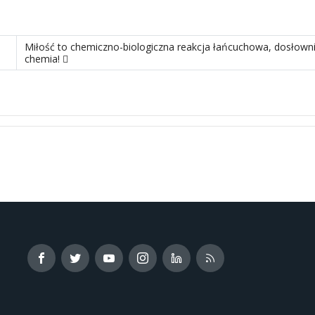
ości jego mieszkańców
następny materiał: Miłość to chemiczno-biologiczna reakcja ła
Miłość to chemiczno-biologiczna reakcja łańcuchowa, dosłownie
chemia!