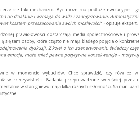
bierze się taki mechanizm. Być może ma podłoże ewolucyjne - g
ha do działania i wzmaga do walki i zaangażowania. Automatycznie
awet kosztem przeszacowania swoich możliwości
" - opisuje ekspert.
wierdzonej prawidłowości dostarczają media społecznościowe i pro
ą się tam osoby, które często nie mają bladego pojęcia o konkretnej
odejmowania dyskusji. Z kolei o ich zdenerwowaniu świadczy czę
wna emocja, może mieć pewne pozytywne konsekwencje - motywu
niewne w momencie wybuchów. Chce sprawdzić, czy również 
iż w rzeczywistości. Badania przeprowadzone wcześniej przez 
alnie w stan gniewu mają kilka różnych skłonności. Są m.in. bardz
istyczne.