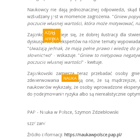
ń
ą
Naukowcy nie dają jednoznacznej odpowiedzi, skąd 
s
t
k
e
wzbudzany jest w momencie zagrożenia. "
Gniew popyc
i
k
poczucie własnej wartości, która może motywować, n
e
w
o
AZJA I
o
Zajenkowski śmieje się, że dobrej ilustracji dla st
b
j
AFRYKA
dyskusje. W roli ekspertów na różne tematy wypowiadaj
l
n
"
Uważają jednak, że mają pełne prawo i wiedzę do p
i
S
y
słownictwo
c
u
" - wskazuje. "
b
Gniew to nietypowa negaty
z
d
ę
poczucie własnej wartości
" - kwituje.
e
a
d
w
n
z
Zajenkowski zamierza teraz przebadać osoby g
o
k
i
NAUKA
zdenerwowania - uważają one, że są mądrzejsze, n
j
r
e
naukowców wykazały, że osoby wprowadzone eksperyment
n
a
m
C
do podejmowania ryzyka albo są nierealistycznie optym
y
j
u
e
r
w
m
n
o
i
u
a
s
e
s
k
PAP - Nauka w Polsce, Szymon Zdziebłowski
y
c
i
a
j
z
e
n
szz/ zan/
s
n
l
i
k
e
i
b
Źródło informacji:
https://naukawpolsce.pap.pl/