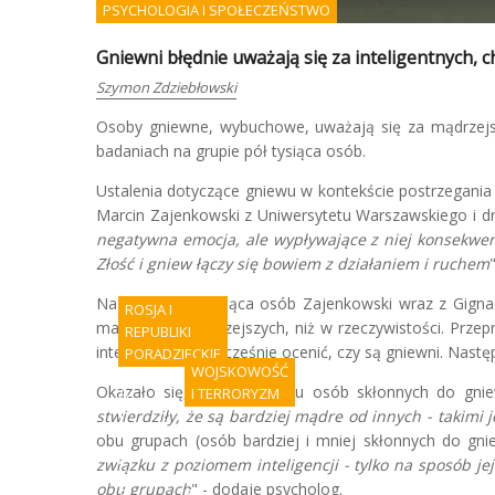
PSYCHOLOGIA I SPOŁECZEŃSTWO
Gniewni błędnie uważają się za inteligentnych, c
Szymon Zdziebłowski
Osoby gniewne, wybuchowe, uważają się za mądrzejsze 
badaniach na grupie pół tysiąca osób.
Ustalenia dotyczące gniewu w kontekście postrzegania wł
Marcin Zajenkowski z Uniwersytetu Warszawskiego i dr G
negatywna emocja, ale wypływające z niej konsekwenc
Złość i gniew łączy się bowiem z działaniem i ruchem
Na próbie pół tysiąca osób Zajenkowski wraz z Gign
ROSJA I
mają się za mądrzejszych, niż w rzeczywistości. Prz
REPUBLIKI
inteligencji i jednocześnie ocenić, czy są gniewni. Nast
PORADZIECKIE
WOJSKOWOŚĆ
Okazało się, że w wypadku osób skłonnych do gnie
A
I TERRORYZM
f
stwierdziły, że są bardziej mądre od innych - takimi j
r
P
obu grupach (osób bardziej i mniej skłonnych do gnie
y
o
związku z poziomem inteligencji - tylko na sposób je
k
c
obu grupach
" - dodaje psycholog.
a
z