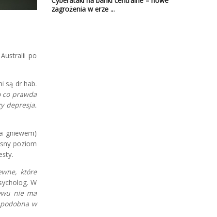
Cyberataki na banki centralne – nowe
zagrożenia w erze ...
ustralii po
i są dr hab.
o co prawda
y depresja.
ia gniewem)
asny poziom
esty.
ewne, które
sycholog. W
ewu nie ma
ła podobna w