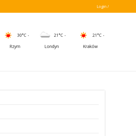
Login
30°C
-
21°C
-
21°C
-
Rzym
Londyn
Kraków