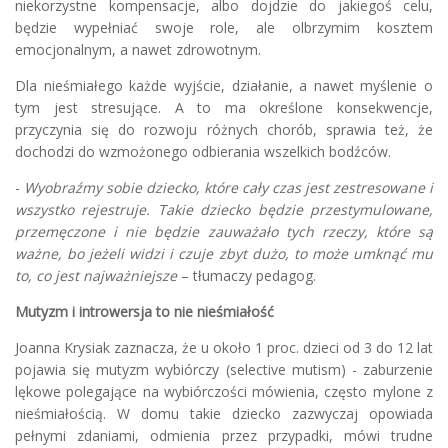
niekorzystne kompensacje, albo dojdzie do jakiegoś celu,
będzie wypełniać swoje role, ale olbrzymim kosztem
emocjonalnym, a nawet zdrowotnym.
Dla nieśmiałego każde wyjście, działanie, a nawet myślenie o
tym jest stresujące. A to ma określone konsekwencje,
przyczynia się do rozwoju różnych chorób, sprawia też, że
dochodzi do wzmożonego odbierania wszelkich bodźców.
-
Wyobraźmy sobie dziecko, które cały czas jest zestresowane i
wszystko rejestruje. Takie dziecko będzie przestymulowane,
przemęczone i nie będzie zauważało tych rzeczy, które są
ważne, bo jeżeli widzi i czuje zbyt dużo, to może umknąć mu
to, co jest najważniejsze
– tłumaczy pedagog.
Mutyzm i introwersja to nie nieśmiałość
Joanna Krysiak zaznacza, że u około 1 proc. dzieci od 3 do 12 lat
pojawia się mutyzm wybiórczy (selective mutism) - zaburzenie
lękowe polegające na wybiórczości mówienia, często mylone z
nieśmiałością. W domu takie dziecko zazwyczaj opowiada
pełnymi zdaniami, odmienia przez przypadki, mówi trudne