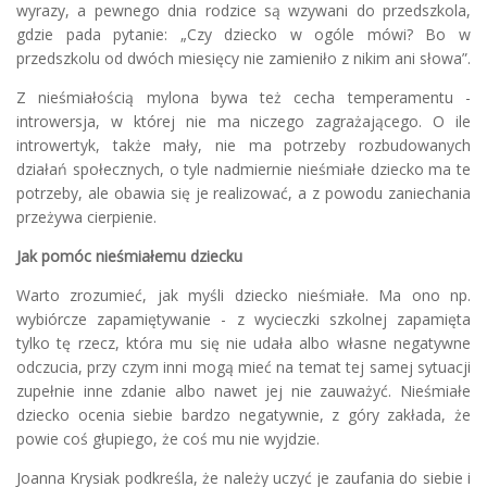
wyrazy, a pewnego dnia rodzice są wzywani do przedszkola,
gdzie pada pytanie: „Czy dziecko w ogóle mówi? Bo w
przedszkolu od dwóch miesięcy nie zamieniło z nikim ani słowa”.
Z nieśmiałością mylona bywa też cecha temperamentu -
introwersja, w której nie ma niczego zagrażającego. O ile
introwertyk, także mały, nie ma potrzeby rozbudowanych
działań społecznych, o tyle nadmiernie nieśmiałe dziecko ma te
potrzeby, ale obawia się je realizować, a z powodu zaniechania
przeżywa cierpienie.
Jak pomóc nieśmiałemu dziecku
Warto zrozumieć, jak myśli dziecko nieśmiałe. Ma ono np.
wybiórcze zapamiętywanie - z wycieczki szkolnej zapamięta
tylko tę rzecz, która mu się nie udała albo własne negatywne
odczucia, przy czym inni mogą mieć na temat tej samej sytuacji
zupełnie inne zdanie albo nawet jej nie zauważyć. Nieśmiałe
dziecko ocenia siebie bardzo negatywnie, z góry zakłada, że
powie coś głupiego, że coś mu nie wyjdzie.
Joanna Krysiak podkreśla, że należy uczyć je zaufania do siebie i