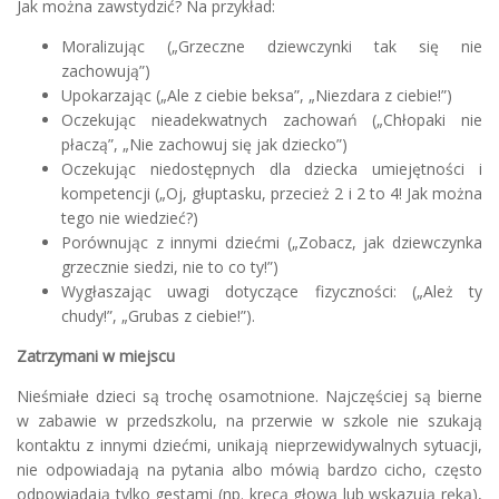
Jak można zawstydzić? Na przykład:
Moralizując („Grzeczne dziewczynki tak się nie
zachowują”)
Upokarzając („Ale z ciebie beksa”, „Niezdara z ciebie!”)
Oczekując nieadekwatnych zachowań („Chłopaki nie
płaczą”, „Nie zachowuj się jak dziecko”)
Oczekując niedostępnych dla dziecka umiejętności i
kompetencji („Oj, głuptasku, przecież 2 i 2 to 4! Jak można
tego nie wiedzieć?)
Porównując z innymi dziećmi („Zobacz, jak dziewczynka
grzecznie siedzi, nie to co ty!”)
Wygłaszając uwagi dotyczące fizyczności: („Ależ ty
chudy!”, „Grubas z ciebie!”).
Zatrzymani w miejscu
Nieśmiałe dzieci są trochę osamotnione. Najczęściej są bierne
w zabawie w przedszkolu, na przerwie w szkole nie szukają
kontaktu z innymi dziećmi, unikają nieprzewidywalnych sytuacji,
nie odpowiadają na pytania albo mówią bardzo cicho, często
odpowiadają tylko gestami (np. kręcą głową lub wskazują ręką),