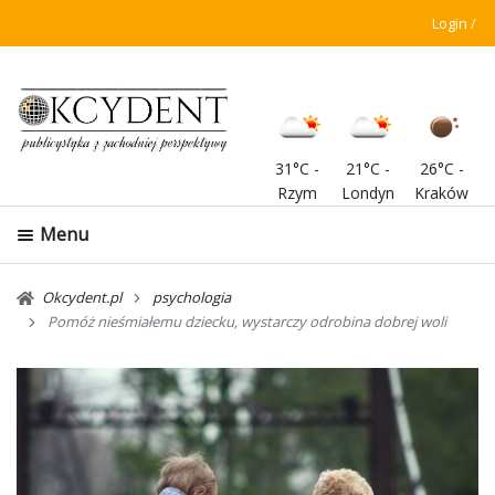
Login
31°C
-
21°C
-
26°C
-
Rzym
Londyn
Kraków
Menu
Okcydent.pl
psychologia
Pomóż nieśmiałemu dziecku, wystarczy odrobina dobrej woli