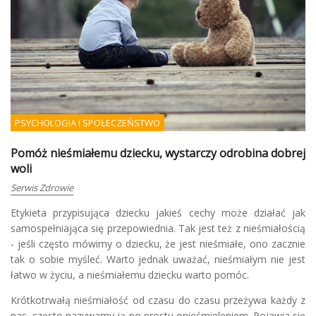
PSYCHOLOGIA I SPOŁECZEŃSTWO
Pomóż nieśmiałemu dziecku, wystarczy odrobina dobrej
woli
Serwis Zdrowie
Etykieta przypisująca dziecku jakieś cechy może działać jak
samospełniająca się przepowiednia. Tak jest też z nieśmiałością
- jeśli często mówimy o dziecku, że jest nieśmiałe, ono zacznie
tak o sobie myśleć. Warto jednak uważać, nieśmiałym nie jest
łatwo w życiu, a nieśmiałemu dziecku warto pomóc.
Krótkotrwałą nieśmiałość od czasu do czasu przeżywa każdy z
nas, często nazywamy ją po prostu onieśmieleniem. Pojawia się