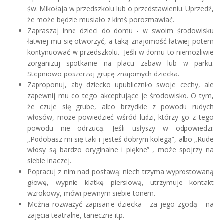
św. Mikołaja w przedszkolu lub o przedstawieniu. Uprzedź,
że może będzie musiało z kimś porozmawiać.
Zapraszaj inne dzieci do domu - w swoim środowisku
łatwiej mu się otworzyć, a taką znajomość łatwiej potem
kontynuować w przedszkolu. Jeśli w domu to niemożliwie
zorganizuj spotkanie na placu zabaw lub w parku.
Stopniowo poszerzaj grupę znajomych dziecka.
Zaproponuj, aby dziecko upubliczniło swoje cechy, ale
zapewnij mu do tego akceptujące je środowisko. O tym,
że czuje się grube, albo brzydkie z powodu rudych
włosów, może powiedzieć wśród ludzi, którzy go z tego
powodu nie odrzucą. Jeśli usłyszy w odpowiedzi:
„Podobasz mi się taki i jesteś dobrym kolegą”, albo „Rude
włosy są bardzo oryginalne i piękne” , może spojrzy na
siebie inaczej.
Popracuj z nim nad postawą: niech trzyma wyprostowaną
głowę, wypnie klatkę piersiową, utrzymuje kontakt
wzrokowy, mówi pewnym siebie tonem.
Można rozważyć zapisanie dziecka - za jego zgodą - na
zajęcia teatralne, taneczne itp.