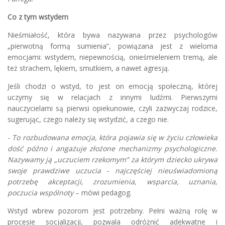
Co z tym wstydem
Nieśmiałość, która bywa nazywana przez psychologów
„pierwotną formą sumienia”, powiązana jest z wieloma
emocjami: wstydem, niepewnością, onieśmieleniem tremą, ale
też strachem, lękiem, smutkiem, a nawet agresją.
Jeśli chodzi o wstyd, to jest on emocją społeczną, której
uczymy się w relacjach z innymi ludźmi. Pierwszymi
nauczycielami są pierwsi opiekunowie, czyli zazwyczaj rodzice,
sugerując, czego należy się wstydzić, a czego nie.
-
To rozbudowana emocja, która pojawia się w życiu człowieka
dość późno i angażuje złożone mechanizmy psychologiczne.
Nazywamy ją „uczuciem rzekomym” za którym dziecko ukrywa
swoje prawdziwe uczucia - najczęściej nieuświadomioną
potrzebę akceptacji, zrozumienia, wsparcia, uznania,
poczucia wspólnoty
– mówi pedagog.
Wstyd wbrew pozorom jest potrzebny. Pełni ważną rolę w
procesie socjalizacji, pozwala odróżnić adekwatne i