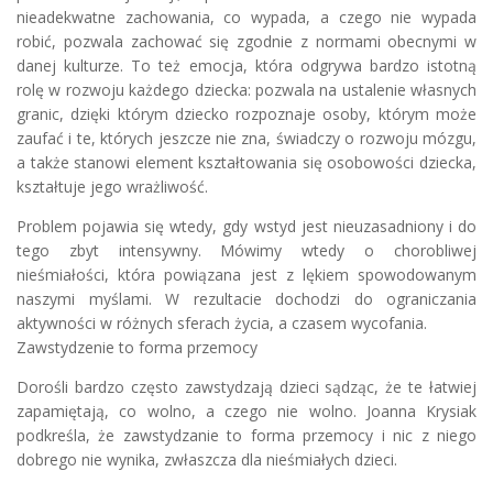
nieadekwatne zachowania, co wypada, a czego nie wypada
robić, pozwala zachować się zgodnie z normami obecnymi w
danej kulturze. To też emocja, która odgrywa bardzo istotną
rolę w rozwoju każdego dziecka: pozwala na ustalenie własnych
granic, dzięki którym dziecko rozpoznaje osoby, którym może
zaufać i te, których jeszcze nie zna, świadczy o rozwoju mózgu,
a także stanowi element kształtowania się osobowości dziecka,
kształtuje jego wrażliwość.
Problem pojawia się wtedy, gdy wstyd jest nieuzasadniony i do
tego zbyt intensywny. Mówimy wtedy o chorobliwej
nieśmiałości, która powiązana jest z lękiem spowodowanym
naszymi myślami. W rezultacie dochodzi do ograniczania
aktywności w różnych sferach życia, a czasem wycofania.
Zawstydzenie to forma przemocy
Dorośli bardzo często zawstydzają dzieci sądząc, że te łatwiej
zapamiętają, co wolno, a czego nie wolno. Joanna Krysiak
podkreśla, że zawstydzanie to forma przemocy i nic z niego
dobrego nie wynika, zwłaszcza dla nieśmiałych dzieci.