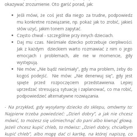
okazywać zrozumienie. Oto garść porad, jak:
Jeśli mówi, że coś jest dla niego za trudne, podpowiedz
mu konkretne rozwiązanie, np. pokaż jak to zrobić, jakieś
słów użyć, jakim tonem zapytać.
Często chwal - szczególnie przy innych dzieciach.
Daj mu czas. Nieśmiałe dziecko potrzebuje cierpliwości.
Jak z każdym dzieckiem warto rozmawiać z nim o jego
emocjach i problemach, ale nie w momencie, gdy
występują.
Nie mów: „Nie bądź nieśmiały”, gdy ma problem, żeby do
kogoś podejść. Nie mów: „Nie denerwuj się”, gdy jest
spięte przed rozpoczęciem przedstawienia. Lepiej
uprzedzać stresującą sytuację i zaplanować, co ma robić,
podpowiedzieć alternatywne rozwiązania.
-
Na przykład, gdy wysyłamy dziecko do sklepu, omówmy to:
Najpierw trzeba powiedzieć: „Dzień dobry”, a jak nie chcesz
mówić, to możesz się uśmiechnąć do pani albo kiwnąć głową.
Jeżeli chcesz kupić chleb, to mówisz: „Dzień dobry, chciałbym
kupić chleb”, albo mogę dać ci kartkę, na której napiszę, co