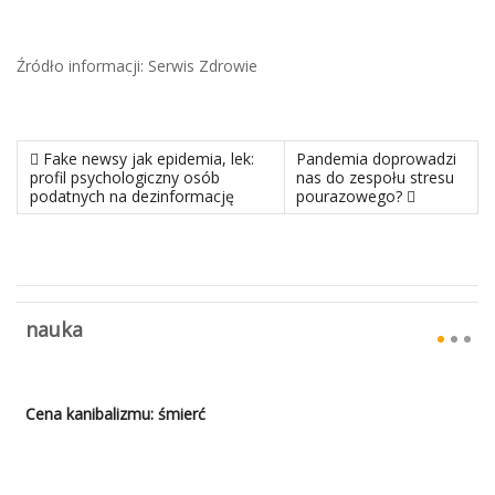
Źródło informacji: Serwis Zdrowie
poprzedni materiał: Fake newsy jak epidemia, lek: profil psycho
następny materiał: Pandem
Fake newsy jak epidemia, lek:
Pandemia doprowadzi
profil psychologiczny osób
nas do zespołu stresu
podatnych na dezinformację
pourazowego?
nauka
Cena kanibalizmu: śmierć