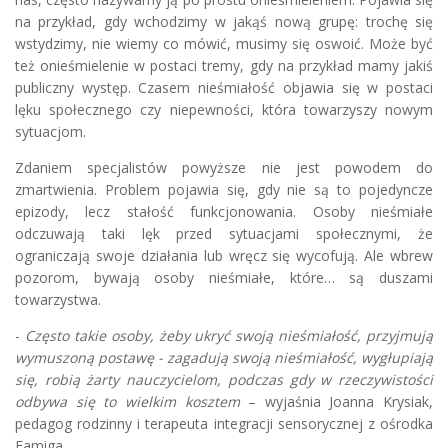
na przykład, gdy wchodzimy w jakąś nową grupę: trochę się
wstydzimy, nie wiemy co mówić, musimy się oswoić. Może być
też onieśmielenie w postaci tremy, gdy na przykład mamy jakiś
publiczny występ. Czasem nieśmiałość objawia się w postaci
lęku społecznego czy niepewności, która towarzyszy nowym
sytuacjom.
Zdaniem specjalistów powyższe nie jest powodem do
zmartwienia. Problem pojawia się, gdy nie są to pojedyncze
epizody, lecz stałość funkcjonowania. Osoby nieśmiałe
odczuwają taki lęk przed sytuacjami społecznymi, że
ograniczają swoje działania lub wręcz się wycofują. Ale wbrew
pozorom, bywają osoby nieśmiałe, które… są duszami
towarzystwa.
-
Często takie osoby, żeby ukryć swoją nieśmiałość, przyjmują
wymuszoną postawę - zagadują swoją nieśmiałość, wygłupiają
się, robią żarty nauczycielom, podczas gdy w rzeczywistości
odbywa się to wielkim kosztem
– wyjaśnia Joanna Krysiak,
pedagog rodzinny i terapeuta integracji sensorycznej z ośrodka
Famiga.