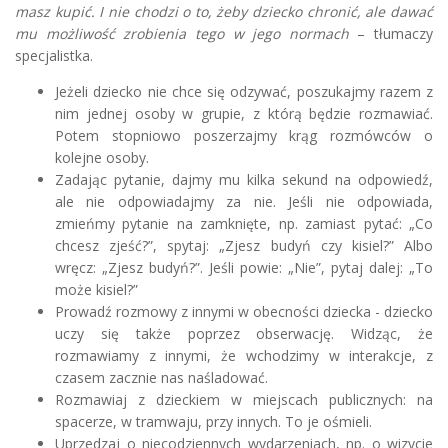
masz kupić. I nie chodzi o to, żeby dziecko chronić, ale dawać
mu możliwość zrobienia tego w jego normach
– tłumaczy
specjalistka.
Jeżeli dziecko nie chce się odzywać, poszukajmy razem z
nim jednej osoby w grupie, z którą będzie rozmawiać.
Potem stopniowo poszerzajmy krąg rozmówców o
kolejne osoby.
Zadając pytanie, dajmy mu kilka sekund na odpowiedź,
ale nie odpowiadajmy za nie. Jeśli nie odpowiada,
zmieńmy pytanie na zamknięte, np. zamiast pytać: „Co
chcesz zjeść?”, spytaj: „Zjesz budyń czy kisiel?” Albo
wręcz: „Zjesz budyń?”. Jeśli powie: „Nie”, pytaj dalej: „To
może kisiel?”
Prowadź rozmowy z innymi w obecności dziecka - dziecko
uczy się także poprzez obserwację. Widząc, że
rozmawiamy z innymi, że wchodzimy w interakcje, z
czasem zacznie nas naśladować.
Rozmawiaj z dzieckiem w miejscach publicznych: na
spacerze, w tramwaju, przy innych. To je ośmieli.
Uprzedzaj o niecodziennych wydarzeniach, np. o wizycie