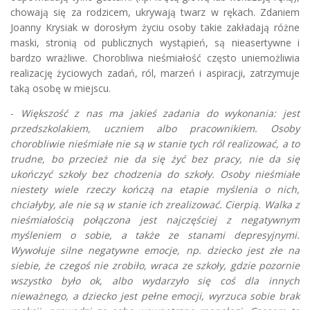
chowają się za rodzicem, ukrywają twarz w rękach. Zdaniem
Joanny Krysiak w dorosłym życiu osoby takie zakładają różne
maski, stronią od publicznych wystąpień, są nieasertywne i
bardzo wrażliwe. Chorobliwa nieśmiałość często uniemożliwia
realizację życiowych zadań, ról, marzeń i aspiracji, zatrzymuje
taką osobę w miejscu.
-
Większość z nas ma jakieś zadania do wykonania: jest
przedszkolakiem, uczniem albo pracownikiem. Osoby
chorobliwie nieśmiałe nie są w stanie tych ról realizować, a to
trudne, bo przecież nie da się żyć bez pracy, nie da się
ukończyć szkoły bez chodzenia do szkoły. Osoby nieśmiałe
niestety wiele rzeczy kończą na etapie myślenia o nich,
chciałyby, ale nie są w stanie ich zrealizować. Cierpią. Walka z
nieśmiałością połączona jest najczęściej z negatywnym
myśleniem o sobie, a także ze stanami depresyjnymi.
Wywołuje silne negatywne emocje, np. dziecko jest złe na
siebie, że czegoś nie zrobiło, wraca ze szkoły, gdzie pozornie
wszystko było ok, albo wydarzyło się coś dla innych
nieważnego, a dziecko jest pełne emocji, wyrzuca sobie brak