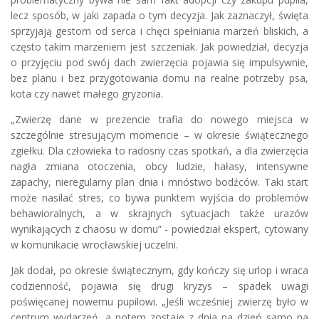
lecz sposób, w jaki zapada o tym decyzja. Jak zaznaczył, święta
sprzyjają gestom od serca i chęci spełniania marzeń bliskich, a
często takim marzeniem jest szczeniak. Jak powiedział, decyzja
o przyjęciu pod swój dach zwierzęcia pojawia się impulsywnie,
bez planu i bez przygotowania domu na realne potrzeby psa,
kota czy nawet małego gryzonia.
„Zwierzę dane w prezencie trafia do nowego miejsca w
szczególnie stresującym momencie – w okresie świątecznego
zgiełku. Dla człowieka to radosny czas spotkań, a dla zwierzęcia
nagła zmiana otoczenia, obcy ludzie, hałasy, intensywne
zapachy, nieregularny plan dnia i mnóstwo bodźców. Taki start
może nasilać stres, co bywa punktem wyjścia do problemów
behawioralnych, a w skrajnych sytuacjach także urazów
wynikających z chaosu w domu” - powiedział ekspert, cytowany
w komunikacie wrocławskiej uczelni.
Jak dodał, po okresie świątecznym, gdy kończy się urlop i wraca
codzienność, pojawia się drugi kryzys – spadek uwagi
poświęcanej nowemu pupilowi. „Jeśli wcześniej zwierzę było w
centrum wydarzeń, a potem zostaje z dnia na dzień samo na