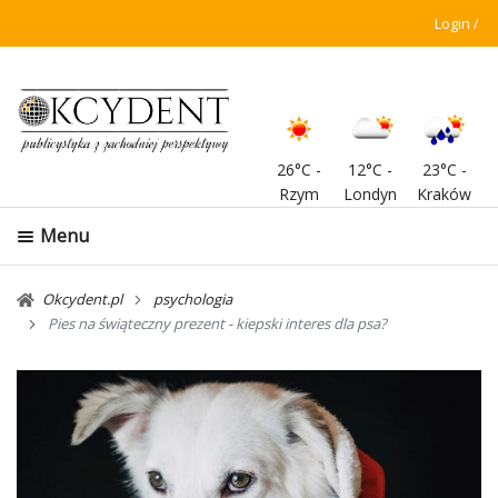
Login
26°C
-
12°C
-
23°C
-
Rzym
Londyn
Kraków
Menu
Okcydent.pl
psychologia
Pies na świąteczny prezent - kiepski interes dla psa?