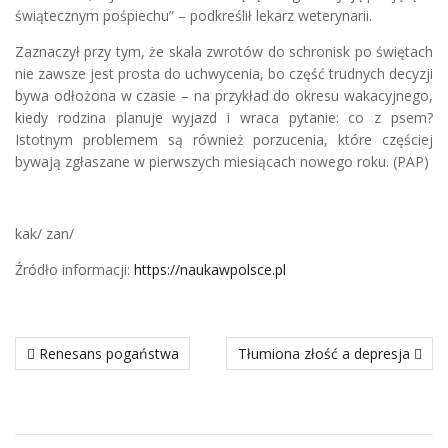
świątecznym pośpiechu” – podkreślił lekarz weterynarii.
Zaznaczył przy tym, że skala zwrotów do schronisk po świętach
nie zawsze jest prosta do uchwycenia, bo część trudnych decyzji
bywa odłożona w czasie – na przykład do okresu wakacyjnego,
kiedy rodzina planuje wyjazd i wraca pytanie: co z psem?
Istotnym problemem są również porzucenia, które częściej
bywają zgłaszane w pierwszych miesiącach nowego roku. (PAP)
kak/ zan/
Źródło informacji:
https://naukawpolsce.pl
poprzedni materiał: Renesans pogaństwa
następny materiał: Tłumiona zło
Renesans pogaństwa
Tłumiona złość a depresja