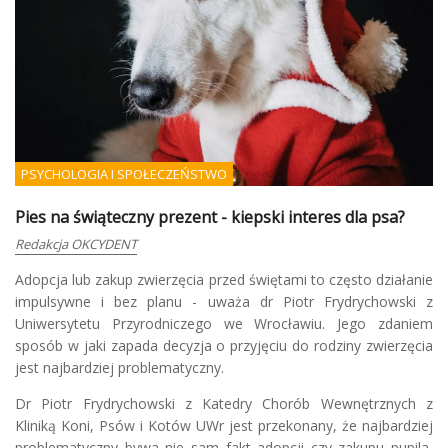
PSYCHOLOGIA I SPOŁECZEŃSTWO
Pies na świąteczny prezent - kiepski interes dla psa?
Redakcja OKCYDENT
Adopcja lub zakup zwierzęcia przed świętami to często działanie
impulsywne i bez planu - uważa dr Piotr Frydrychowski z
Uniwersytetu Przyrodniczego we Wrocławiu. Jego zdaniem
sposób w jaki zapada decyzja o przyjęciu do rodziny zwierzęcia
jest najbardziej problematyczny.
Dr Piotr Frydrychowski z Katedry Chorób Wewnętrznych z
Kliniką Koni, Psów i Kotów UWr jest przekonany, że najbardziej
problematyczny bywa nie sam fakt adopcji czy zakupu pupila,