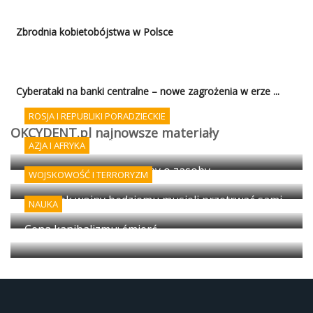
Zbrodnia kobietobójstwa w Polsce
Cyberataki na banki centralne – nowe zagrożenia w erze ...
ROSJA I REPUBLIKI PORADZIECKIE
OKCYDENT.pl najnowsze materiały
Afrykańskie oblicze wojny rosyjsko-ukraińskiej
AZJA I AFRYKA
Sudan kraj wiecznej wojny o zasoby
WOJSKOWOŚĆ I TERRORYZM
Początek wojny będziemu musieli przetrwać sami
NAUKA
Cena kanibalizmu: śmierć