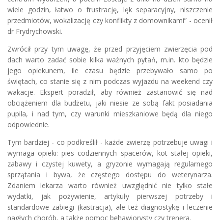
wiele godzin, łatwo o frustrację, lęk separacyjny, niszczenie
przedmiotów, wokalizację czy konflikty z domownikami” - ocenił
dr Frydrychowski.
Zwrócił przy tym uwagę, że przed przyjęciem zwierzęcia pod
dach warto zadać sobie kilka ważnych pytań, m.in. kto będzie
jego opiekunem, ile czasu będzie przebywało samo po
świętach, co stanie się z nim podczas wyjazdu na weekend czy
wakacje. Ekspert poradził, aby również zastanowić się nad
obciążeniem dla budżetu, jaki niesie ze sobą fakt posiadania
pupila, i nad tym, czy warunki mieszkaniowe będą dla niego
odpowiednie.
Tym bardziej - co podkreślił - każde zwierzę potrzebuje uwagi i
wymaga opieki: pies codziennych spacerów, kot stałej opieki,
zabawy i czystej kuwety, a gryzonie wymagają regularnego
sprzątania i bywa, że częstego dostępu do weterynarza.
Zdaniem lekarza warto również uwzględnić nie tylko stałe
wydatki, jak pożywienie, artykuły pierwszej potrzeby i
standardowe zabiegi (kastracja), ale też diagnostykę i leczenie
nagłych chorób, a także pomoc behawiorysty czy trenera.