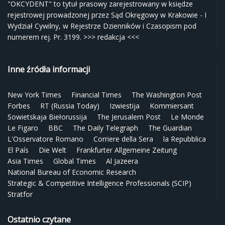
"OKCYDENT" to tytuł prasowy zarejestrowany w księdze
rejestrowej prowadzonej przez Sąd Okręgowy w Krakowie - I
Wydział Cywilny, w Rejestrze Dzienników i Czasopism pod
numerem rej. Pr. 3199.
>>> redakcja <<<
Inne źródła informacji
New York Times
Financial Times
The Washington Post
Forbes
RT (Russia Today)
Izwiestija
Kommiersant
Sowietskaja Biełorussija
The Jerusalem Post
Le Monde
Le Figaro
BBC
The Daily Telegraph
The Guardian
L'Osservatore Romano
Corriere della Sera
la Repubblica
El País
Die Welt
Frankfurter Allgemeine Zeitung
Asia Times
Global Times
Al Jazeera
National Bureau of Economic Research
Strategic & Competitive Intelligence Professionals (SCIP)
Stratfor
Ostatnio czytane