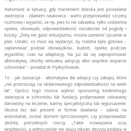
Natomiast w sytuacji, gdy marzeniem dziecka jest posiadanie
zwierzęcia - zdaniem naukowca - warto przeprowadzić szczerą
rozmowę i wyjaśnić, że np. pies to nie zabawka, tylko codzienna
opieka, obowiązki, odpowiedzialność niezależnie od pogody i
koszty. „Żeby nie gasić entuzjazmu, można zamienić życzenie w
plan. Ustalić, co musi się wydarzyć, by rodzina była gotowa –
zaplanować podział obowiązków, budżet, opiekę podczas
wyjazdów, czas na adaptację. Na już da się zaproponować
alternatywę, choćby wirtualną adopcję albo wspólne wsparcie
schroniska” – poradził dr Frydrychowski.
To - jak zaznaczył - alternatywa dla adopcji czy zakupu, które
„nie przerzucają na obdarowanego odpowiedzialności na wiele
lat”. Oprócz tego można wybrać sponsoring konkretnego
zwierzęcia w schronisku lub fundacji, podarowanie celowanej
darowizny na leczenie, karmę specjalistyczną lub wyposażenie.
Można też dać prezent w formie działania – zabrać na
wolontariat, zostać domem tymczasowym, czy przeprowadzić
zbiórkę potrzebnych rzeczy. „Takie rozwiązania uczą
wrażliwości, a jednocześnie nie wiążą nikogo decyzją podjętą w