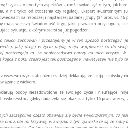
 i mężczyzn – mimo tych aspektów – może świadczyć o tym, jak bard
ia, a nie tylko od otoczenia czy regulacji. Ekspert IRCenter tym 
wiedziach najmłodszej i najstarszej badanej grupy (34 proc. vs. 16 
ony mają większą świadomość tego, jakie prawa im przysługują, cz
jące sytuacje, z którymi starsi są już pogodzeni.
 takich zachowań i przestajemy je w ten sposób postrzegać. J
edzą, jaką drogą w życiu pójdą, mają wątpliwości co do swojej
iej postrzegają to, że społeczeństwo patrzy na nich krzywo. W
kogoś z boku często jest tak postrzegane, nawet jeżeli nie było tak
z wyższym wykształceniem rzadziej deklarują, że czują się dyskrym
związane z wiekiem.
klarują osoby niezadowolone ze swojego życia i nieufające inny
h wykorzystać, gdyby nadarzyła się okazja, a tylko 16 proc. wierzy, 
ch szczególnie często obawiają się bycia wykorzystanym, co jest
 że ono zrobi mi krzywdę, w związku z tym zjawiska te są ze sobą 
o konsekwencją. Czując się traktowanym gorzej od innych, widząc, 