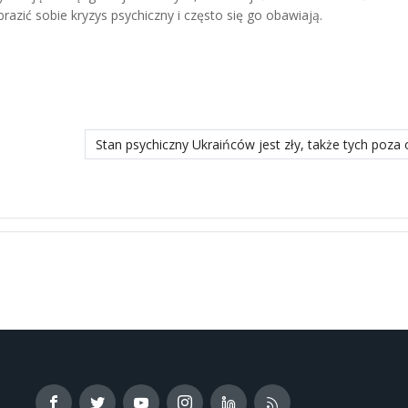
azić sobie kryzys psychiczny i często się go obawiają.
zych randkach?
następny materiał: Stan psychiczny Ukraińców jest zł
Stan psychiczny Ukraińców jest zły, także tych poza 