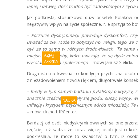
f
r
P
lepiej i łatwiej, dość trudno być zadowolonym z życia 
y
o
k
c
Jak podkreśla, stosunkowo duży odsetek Polaków od
a
z
negatywny wpływ na życie społeczne. Nie sprzyja to 
ń
ą
s
t
– Poczucie dyskryminacji powoduje dyskomfort, czę
k
e
uważać za złe. Może to dotyczyć np. religii, tego, 
i
k
być za to samo w różnych środowiskach. Ta sama
e
w
o
AZJA I
o
miejscu nie. Osoby, które uważają, że są dyskryminow
b
j
AFRYKA
wycofane z życia społecznego
– mówi Janusz Sielicki.
l
n
i
S
y
Druga istotna kwestia to kondycja psychiczna osób 
c
u
b
z niezadowoleniem z życia i lękiem, długotrwałe konse
z
d
ę
e
a
d
– Kiedy w tym samym badaniu pytaliśmy o kryzysy, z
w
n
z
znacznie częściej obawiały się głodu, suszy, wojny, w
o
k
i
NAUKA
inflacją i kryzysem psychicznym wśród młodzieży. Te o
j
r
e
n
a
m
C
– mówi ekspert IRCenter.
y
j
u
e
r
w
m
n
Bardziej od osób niedyskryminowanych są one przeraż
o
i
u
a
częściej też sądzą, że coraz więcej osób jest o kr
s
e
s
k
podkreślają, że może to świadczyć o tym, iż osoby