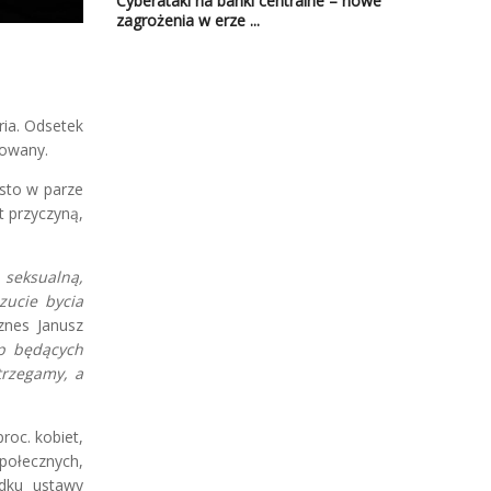
Cyberataki na banki centralne – nowe
zagrożenia w erze ...
ia. Odsetek
cowany.
ęsto w parze
t przyczyną,
 seksualną,
zucie bycia
znes Janusz
p będących
trzegamy, a
roc. kobiet,
połecznych,
adku ustawy