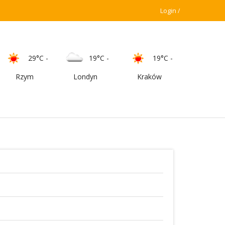
Login
29°C
-
19°C
-
19°C
-
Rzym
Londyn
Kraków