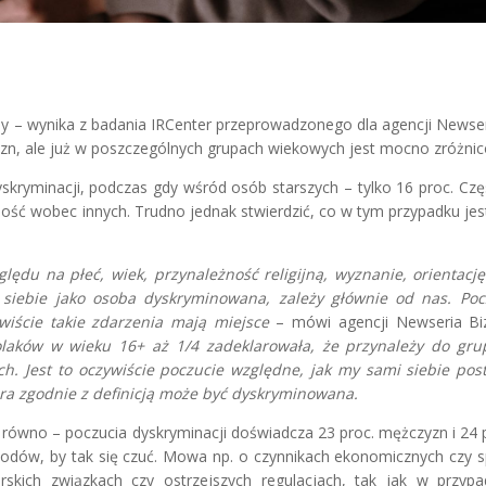
y – wynika z badania IRCenter przeprowadzonego dla agencji Newser
zyzn, ale już w poszczególnych grupach wiekowych jest mocno zróżni
skryminacji, podczas gdy wśród osób starszych – tylko 16 proc. Cz
fność wobec innych. Trudno jednak stwierdzić, co w tym przypadku jes
ędu na płeć, wiek, przynależność religijną, wyznanie, orientację
 siebie jako osoba dyskryminowana, zależy głównie od nas. Poc
iście takie zdarzenia mają miejsce
– mówi agencji Newseria Bi
ków w wieku 16+ aż 1/4 zadeklarowała, że przynależy do gru
. Jest to oczywiście poczucie względne, jak my sami siebie pos
óra zgodnie z definicją może być dyskryminowana.
 równo – poczucia dyskryminacji doświadcza 23 proc. mężczyzn i 24 p
odów, by tak się czuć. Mowa np. o czynnikach ekonomicznych czy s
rskich związkach czy ostrzejszych regulacjach, tak jak w przyp