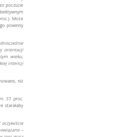
zo poczucie
subiektywnym
proc.). Może
ego powinny
ednocześnie
 orientacji
 tym wieku,
iej intencji
inowane, niż
m. 37 proc.
że starałaby
 oczywiście
powiązane –
że inni mają