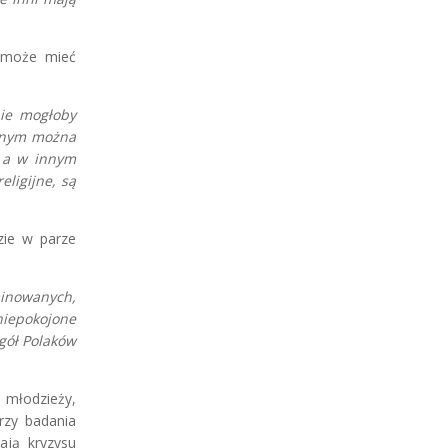
, może mieć
nie mogłoby
wanym można
 a w innym
ligijne, są
zie w parze
minowanych,
aniepokojone
ogół Polaków
 młodzieży,
rzy badania
ają kryzysu