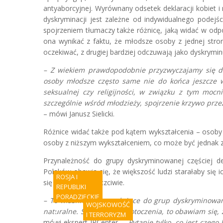
antyaborcyjnej. Wyrównany odsetek deklaracji kobiet
dyskryminacji jest zależne od indywidualnego podejśc
spojrzeniem tłumaczy także różnicę, jaką widać w odpo
ona wynikać z faktu, że młodsze osoby z jednej str
oczekiwać, z drugiej bardziej odczuwają jako dyskryminu
– Z wiekiem prawdopodobnie przyzwyczajamy się do
osoby młodsze często same nie do końca jeszcze wi
seksualnej czy religijności, w związku z tym mocn
szczególnie wśród młodzieży, spojrzenie krzywo przez 
– mówi Janusz Sielicki.
Różnice widać także pod kątem wykształcenia – osoby 
osoby z niższym wykształceniem, co może być jednak 
Przynależność do grupy dyskryminowanej częściej de
Polaków obawia się, że większość ludzi starałaby się ic
ROSJA I
się postępować uczciwie.
REPUBLIKI
PORADZIECKIE
– To właśnie osoby należące do grup dyskryminowany
WOJSKOWOŚĆ
naturalne. Skoro boję się otoczenia, to obawiam się,
A
I TERRORYZM
mówi ekspert IRCenter. –
Pytanie tylko, co jest czeg