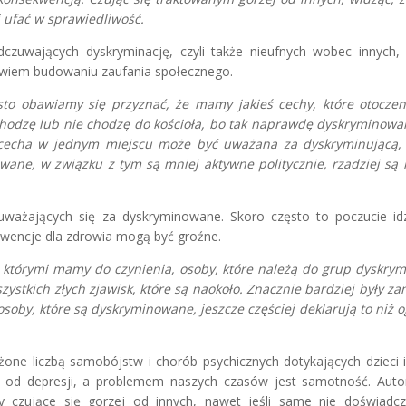
i ufać w sprawiedliwość.
czuwających dyskryminację, czyli także nieufnych wobec innych
bowiem budowaniu zaufania społecznego.
sto obawiamy się przyznać, że mamy jakieś cechy, które otocze
że chodzę lub nie chodzę do kościoła, bo tak naprawdę dyskrymino
 cecha w jednym miejscu może być uważana za dyskryminującą,
ane, w związku z tym są mniej aktywne politycznie, rzadziej są re
uważających się za dyskryminowane. Skoro często to poczucie id
kwencje dla zdrowia mogą być groźne.
 którymi mamy do czynienia, osoby, które należą do grup dyskry
szystkich złych zjawisk, które są naokoło. Znacznie bardziej były z
soby, które są dyskryminowane, jeszcze częściej deklarują to niż 
one liczbą samobójstw i chorób psychicznych dotykających dzieci i
ok od depresji, a problemem naszych czasów jest samotność. Auto
 czujące się gorzej od innych, nawet jeśli same nie doświadcz