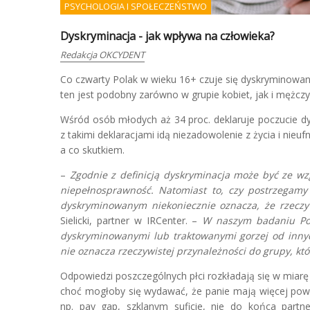
PSYCHOLOGIA I SPOŁECZEŃSTWO
Dyskryminacja - jak wpływa na człowieka?
Redakcja OKCYDENT
Co czwarty Polak w wieku 16+ czuje się dyskryminowan
ten jest podobny zarówno w grupie kobiet, jak i mężc
Wśród osób młodych aż 34 proc. deklaruje poczucie dy
z takimi deklaracjami idą niezadowolenie z życia i nieu
a co skutkiem.
–
Zgodnie z definicją dyskryminacja może być ze wzgl
niepełnosprawność. Natomiast to, czy postrzegamy
dyskryminowanym niekoniecznie oznacza, że rzeczyw
Sielicki, partner w IRCenter. –
W naszym badaniu Pola
dyskryminowanymi lub traktowanymi gorzej od innych
nie oznacza rzeczywistej przynależności do grupy, kt
Odpowiedzi poszczególnych płci rozkładają się w miarę
choć mogłoby się wydawać, że panie mają więcej pow
np. pay gap, szklanym suficie, nie do końca partne