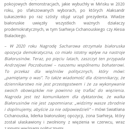
pokojowych demonstracjach, jakie wybuchły w Mińsku w 2020
roku, po sfałszowanych wyborach, po których Alaksandr
Łukaszenko po raz szósty objął urząd prezydenta. Władze
białoruskie uwięziły wszystkich ważnych działaczy
prodemokratycznych, w tym Siarhieja Cichanouskiego czy Alesia
Bialackiego.
–
W 2020 roku Nagrodę Sacharowa otrzymała białoruska
opozycja demokratyczna, co miało istotny wpływ na nastroje
Białorusinów. Teraz, po pięciu latach, zaszczyt ten przypada
Andrzejowi Poczobutowi – naszemu wspólnemu bohaterowi.
To przekaz dla więźniów politycznych, który mówi:
„pamiętamy o was”. To także wiadomość dla dziennikarzy, że
dziennikarstwo nie jest przestępstwem i że za wykonywanie
swoich obowiązków nie powinno się trafiać do więzienia.
Nagroda jest też komunikatem dla dyktatorów, że walka
Białorusinów nie jest zapomniana: „widzimy wasze zbrodnie
i dopilnujemy, abyście za nie odpowiedzieli” –
mówi Swiatłana
Cichanouska, liderka białoruskiej opozycji, żona Siarhieja, który
został ułaskawiony i zwolniony z więzienia w czerwcu, wraz
z innymi więźniami politycznymi.