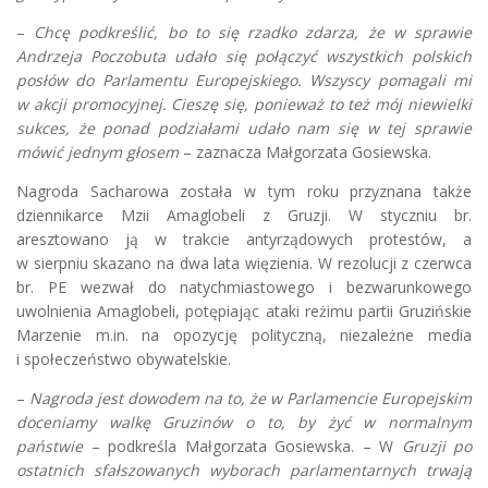
–
Chcę podkreślić, bo to się rzadko zdarza, że w sprawie
Andrzeja Poczobuta udało się połączyć wszystkich polskich
posłów do Parlamentu Europejskiego. Wszyscy pomagali mi
w akcji promocyjnej. Cieszę się, ponieważ to też mój niewielki
sukces, że ponad podziałami udało nam się w tej sprawie
mówić jednym głosem
– zaznacza Małgorzata Gosiewska.
Nagroda Sacharowa została w tym roku przyznana także
dziennikarce Mzii Amaglobeli z Gruzji. W styczniu br.
aresztowano ją w trakcie antyrządowych protestów, a
w sierpniu skazano na dwa lata więzienia. W rezolucji z czerwca
br. PE wezwał do natychmiastowego i bezwarunkowego
uwolnienia Amaglobeli, potępiając ataki reżimu partii Gruzińskie
Marzenie m.in. na opozycję polityczną, niezależne media
i społeczeństwo obywatelskie.
–
Nagroda jest dowodem na to, że w Parlamencie Europejskim
doceniamy walkę Gruzinów o to, by żyć w normalnym
państwie
– podkreśla Małgorzata Gosiewska. – W
Gruzji po
ostatnich sfałszowanych wyborach parlamentarnych trwają