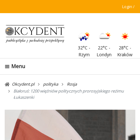
Login
32°C
-
22°C
-
28°C
-
Rzym
Londyn
Kraków
Menu
Okcydent.pl
polityka
Rosja
Białoruś: 1200 więźniów politycznych prorosyjskiego reżimu
Łukaszenki