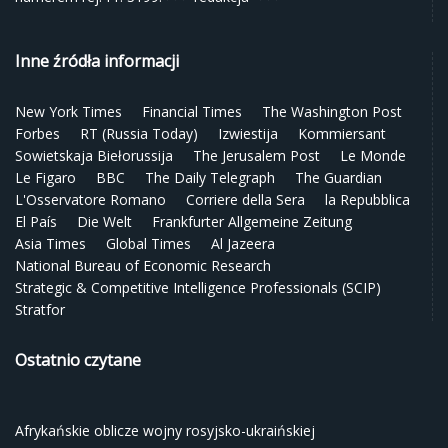
Inne źródła informacji
New York Times
Financial Times
The Washington Post
Forbes
RT (Russia Today)
Izwiestija
Kommiersant
Sowietskaja Biełorussija
The Jerusalem Post
Le Monde
Le Figaro
BBC
The Daily Telegraph
The Guardian
L'Osservatore Romano
Corriere della Sera
la Repubblica
El País
Die Welt
Frankfurter Allgemeine Zeitung
Asia Times
Global Times
Al Jazeera
National Bureau of Economic Research
Strategic & Competitive Intelligence Professionals (SCIP)
Stratfor
Ostatnio czytane
Afrykańskie oblicze wojny rosyjsko-ukraińskiej