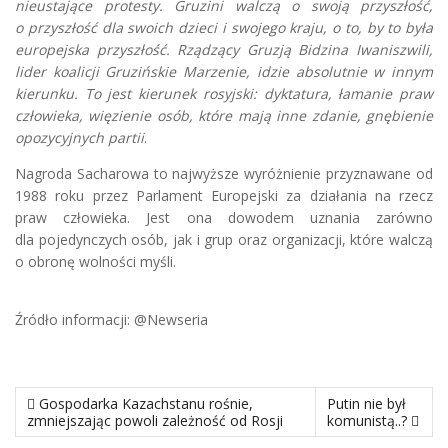
nieustające protesty. Gruzini walczą o swoją przyszłość,
o przyszłość dla swoich dzieci i swojego kraju, o to, by to była
europejska przyszłość. Rządzący Gruzją Bidzina Iwaniszwili,
lider koalicji Gruzińskie Marzenie, idzie absolutnie w innym
kierunku. To jest kierunek rosyjski: dyktatura, łamanie praw
człowieka, więzienie osób, które mają inne zdanie, gnębienie
opozycyjnych partii
.
Nagroda Sacharowa to najwyższe wyróżnienie przyznawane od
1988 roku przez Parlament Europejski za działania na rzecz
praw człowieka. Jest ona dowodem uznania zarówno
dla pojedynczych osób, jak i grup oraz organizacji, które walczą
o obronę wolności myśli.
Źródło informacji: @Newseria
poprzedni materiał: Gospodarka Kazachstanu rośnie, zmniejszają
następny materiał: 
Gospodarka Kazachstanu rośnie,
Putin nie był
zmniejszając powoli zależność od Rosji
komunistą..?