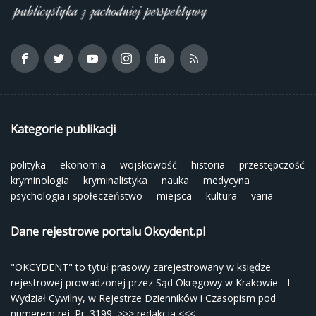
Kategorie publikacji
polityka
ekonomia
wojskowość
historia
przestępczość
kryminologia
kryminalistyka
nauka
medycyna
psychologia i społeczeństwo
miejsca
kultura
varia
Dane rejestrowe portalu Okcydent.pl
"OKCYDENT" to tytuł prasowy zarejestrowany w księdze
rejestrowej prowadzonej przez Sąd Okręgowy w Krakowie - I
Wydział Cywilny, w Rejestrze Dzienników i Czasopism pod
numerem rej. Pr. 3199.
>>> redakcja <<<