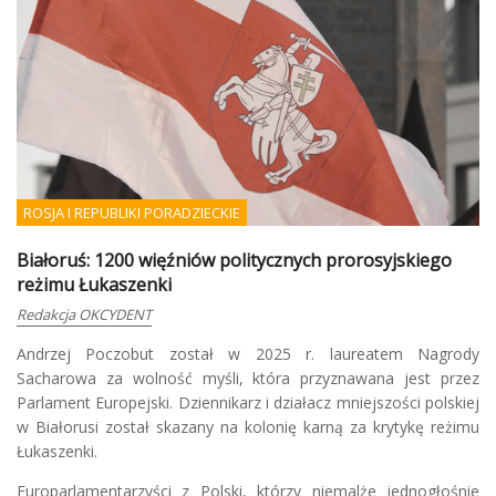
ROSJA I REPUBLIKI PORADZIECKIE
Białoruś: 1200 więźniów politycznych prorosyjskiego
reżimu Łukaszenki
Redakcja OKCYDENT
Andrzej Poczobut został w 2025 r. laureatem Nagrody
Sacharowa za wolność myśli, która przyznawana jest przez
Parlament Europejski. Dziennikarz i działacz mniejszości polskiej
w Białorusi został skazany na kolonię karną za krytykę reżimu
Łukaszenki.
Europarlamentarzyści z Polski, którzy niemalże jednogłośnie