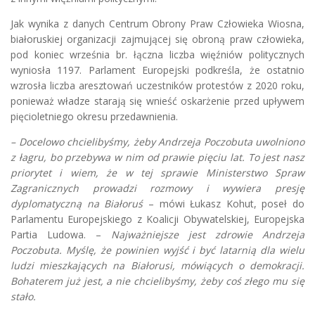
Jak wynika z danych Centrum Obrony Praw Człowieka Wiosna,
białoruskiej organizacji zajmującej się obroną praw człowieka,
pod koniec września br. łączna liczba więźniów politycznych
wyniosła 1197. Parlament Europejski podkreśla, że ostatnio
wzrosła liczba aresztowań uczestników protestów z 2020 roku,
ponieważ władze starają się wnieść oskarżenie przed upływem
pięcioletniego okresu przedawnienia.
– Docelowo chcielibyśmy, żeby Andrzeja Poczobuta uwolniono
z łagru, bo przebywa w nim od prawie pięciu lat. To jest nasz
priorytet i wiem, że w tej sprawie Ministerstwo Spraw
Zagranicznych prowadzi rozmowy i wywiera presję
dyplomatyczną na Białoruś
– mówi Łukasz Kohut, poseł do
Parlamentu Europejskiego z Koalicji Obywatelskiej, Europejska
Partia Ludowa. –
Najważniejsze jest zdrowie Andrzeja
Poczobuta. Myślę, że powinien wyjść i być latarnią dla wielu
ludzi mieszkających na Białorusi, mówiących o demokracji.
Bohaterem już jest, a nie chcielibyśmy, żeby coś złego mu się
stało.