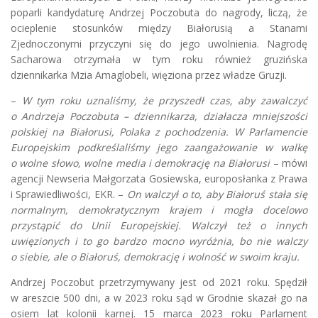
poparli kandydaturę Andrzej Poczobuta do nagrody, liczą, że
ocieplenie stosunków między Białorusią a Stanami
Zjednoczonymi przyczyni się do jego uwolnienia. Nagrodę
Sacharowa otrzymała w tym roku również gruzińska
dziennikarka Mzia Amaglobeli, więziona przez władze Gruzji.
–
W tym roku uznaliśmy, że przyszedł czas, aby zawalczyć
o Andrzeja Poczobuta – dziennikarza, działacza mniejszości
polskiej na Białorusi, Polaka z pochodzenia. W Parlamencie
Europejskim podkreślaliśmy jego zaangażowanie w walkę
o wolne słowo, wolne media i demokrację na Białorusi
– mówi
agencji Newseria Małgorzata Gosiewska, europosłanka z Prawa
i Sprawiedliwości, EKR. –
On walczył o to, aby Białoruś stała się
normalnym, demokratycznym krajem i mogła docelowo
przystąpić do Unii Europejskiej. Walczył też o innych
uwięzionych i to go bardzo mocno wyróżnia, bo nie walczy
o siebie, ale o Białoruś, demokrację i wolność w swoim kraju.
Andrzej Poczobut przetrzymywany jest od 2021 roku. Spędził
w areszcie 500 dni, a w 2023 roku sąd w Grodnie skazał go na
osiem lat kolonii karnej. 15 marca 2023 roku Parlament