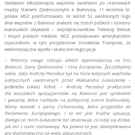
Niedawno kilkudziesięciu więźniów zwolniono po rozmowach
między Stanami Zjednoczonymi a Białorusią. 11 września br.
polskie MSZ poinformowało, że wśród 52 uwolnionych tego
dnia więźniów z Białorusi znalazło się trzech polskich i ośmioro
białoruskich obywateli – współpracowników Telewizji Biełsat
i innych polskich mediów. MSZ podziękowało amerykańskim
sojusznikom, w tym prezydentowi Donaldowi Trumpowi, za
wielomiesięczne wysiłki i skuteczne negocjacje.
–
Widzimy swego rodzaju odwilż dyplomatyczną na linii
Białoruś, Stany Zjednoczone i Unia Europejska. Życzylibyśmy
sobie, żeby Andrzej Poczobut był na liście kolejnych więźniów
politycznych uwolnionych przez Alaksandra Łukaszenkę –
podkreśla Łukasz Kohut.
– Andrzej Poczobut praktycznie
dla wszystkich opozycjonistów na Białorusi jest symbolem
i gwiazdą, która rozbłysła na politycznej scenie białoruskiej.
Mamy kontakt z panią Cichanouską, która przyjeżdża do
Parlamentu Europejskiego. I to też jest trudna sytuacja,
dlatego że reżim Łukaszenki też obserwuje, co tutaj się dzieje,
jak oni z nami rozmawiają. Na pewno to jest skomplikowana
gra dyplomatyczna na wielu płaszczyznach.