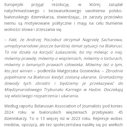
Europejski przyjął rezolucję, w której zażądał
natychmiastowego i bezwarunkowego uwolnienia polsko-
białoruskiego dziennikarza, stwierdzając, że zarzuty przeciwko
niemu są motywowane politycznie i mają na celu tłumienie
wolności słowa i zrzeszania się.
– Fakt, że Andrzej Poczobut otrzymał Nagrodę Sacharowa,
umiędzynarodowi jeszcze bardziej temat sytuacji na Białorusi.
To nie działa na korzyść Łukaszenki, bo my mówiąc o niej,
mówimy prawdę: mówimy o więzieniach, mówimy o torturach,
mówimy o łamanych prawach człowieka. Mówimy też o tym,
kto jest winien
– podkreśla Małgorzata Gosiewska. –
Zbrodnie
popełniane na Białorusi kiedyś zostaną ukarane. Gromadzimy
dowody tych zbrodni i będziemy je przekazywać do
Międzynarodowego Trybunału Karnego w Hadze. Doczekają
się właściwego rozpatrzenia i ukarania.
Według raportu Belarusian Association of Journalists pod koniec
2024 roku w białoruskich więzieniach przebywało 45
dziennikarzy. To o 13 więcej niż w 2023 roku. Represje wobec
mediów, opozycji, ale też społeczeństwa nasiliły się po wielkich