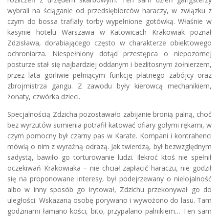
wybrali na ściąganie od przedsiębiorców haraczy, w związku z
czym do bossa trafiały torby wypełnione gotówką. Właśnie w
kasynie hotelu Warszawa w Katowicach Krakowiak poznał
Zdzisława, dorabiającego często w charakterze obiektowego
ochroniarza. Niespełniony dotąd przestępca o niepozornej
posturze stał się najbardziej oddanym i bezlitosnym żołnierzem,
przez lata gorliwie pełniącym funkcję płatnego zabójcy oraz
zbrojmistrza gangu. Z zawodu były kierowcą mechanikiem,
żonaty, czwórka dzieci.
Specjalnością Zdzicha pozostawało zabijanie bronią palną, choć
bez wyrzutów sumienia potrafił katować ofiary gołymi rękami, w
czym pomocny był czarny pas w Karate. Kompani i kontrahenci
mówią o nim z wyraźną odrazą. Jak twierdzą, był bezwzględnym
sadystą, bawiło go torturowanie ludzi. Ilekroć ktoś nie spełnił
oczekiwań Krakowiaka – nie chciał zapłacić haraczu, nie godził
się na proponowane interesy, był podejrzewany o nielojalność
albo w inny sposób go irytował, Zdzichu przekonywał go do
uległości. Wskazaną osobę porywano i wywożono do lasu. Tam
godzinami łamano kości, bito, przypalano palnikiem… Ten sam