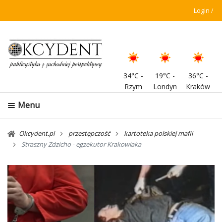
Login
34°C
-
19°C
-
36°C
-
Rzym
Londyn
Kraków
Menu
Okcydent.pl
przestępczość
kartoteka polskiej mafii
Straszny Zdzicho - egzekutor Krakowiaka