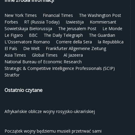
Inne źródła informacji
New York Times
Financial Times
The Washington Post
Forbes
RT (Russia Today)
Izwiestija
Kommiersant
Sowietskaja Biełorussija
The Jerusalem Post
Le Monde
Le Figaro
BBC
The Daily Telegraph
The Guardian
L'Osservatore Romano
Corriere della Sera
la Repubblica
El País
Die Welt
Frankfurter Allgemeine Zeitung
Asia Times
Global Times
Al Jazeera
National Bureau of Economic Research
Strategic & Competitive Intelligence Professionals (SCIP)
Stratfor
Ostatnio czytane
Afrykańskie oblicze wojny rosyjsko-ukraińskiej
Początek wojny będziemu musieli przetrwać sami