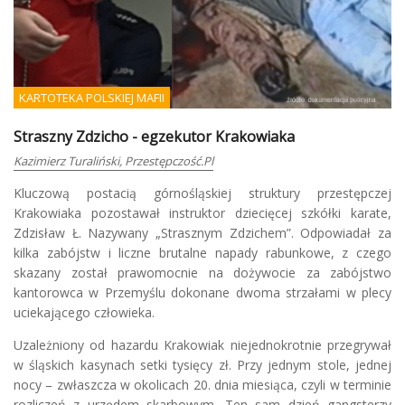
KARTOTEKA POLSKIEJ MAFII
Straszny Zdzicho - egzekutor Krakowiaka
Kazimierz Turaliński, Przestępczość.pl
Kluczową postacią górnośląskiej struktury przestępczej
Krakowiaka pozostawał instruktor dziecięcej szkółki karate,
Zdzisław Ł. Nazywany „Strasznym Zdzichem”. Odpowiadał za
kilka zabójstw i liczne brutalne napady rabunkowe, z czego
skazany został prawomocnie na dożywocie za zabójstwo
kantorowca w Przemyślu dokonane dwoma strzałami w plecy
uciekającego człowieka.
Uzależniony od hazardu Krakowiak niejednokrotnie przegrywał
w śląskich kasynach setki tysięcy zł. Przy jednym stole, jednej
nocy – zwłaszcza w okolicach 20. dnia miesiąca, czyli w terminie
rozliczeń z urzędem skarbowym. Ten sam dzień gangsterzy