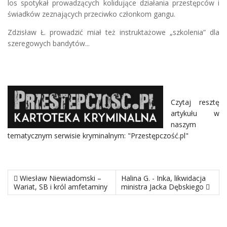
los spotykał prowadzących kolidujące działania przestępców i
świadków zeznających przeciwko członkom gangu.
Zdzisław Ł. prowadzić miał też instruktażowe „szkolenia” dla
szeregowych bandytów...
Czytaj resztę
artykułu w
naszym
tematycznym serwisie kryminalnym: "Przestępczość.pl"
poprzedni materiał: Wiesław Niewiadomski – Wariat, SB i król a
następny materiał: Halina G. - I
Wiesław Niewiadomski –
Halina G. - Inka, likwidacja
Wariat, SB i król amfetaminy
ministra Jacka Dębskiego