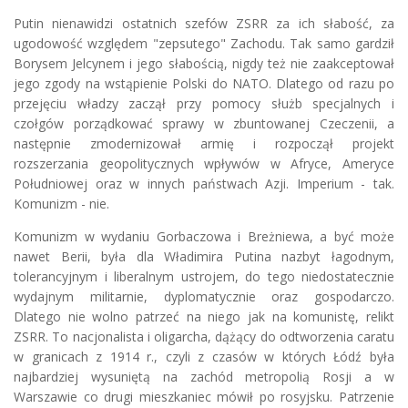
Putin nienawidzi ostatnich szefów ZSRR za ich słabość, za
ugodowość względem "zepsutego" Zachodu. Tak samo gardził
Borysem Jelcynem i jego słabością, nigdy też nie zaakceptował
jego zgody na wstąpienie Polski do NATO. Dlatego od razu po
przejęciu władzy zaczął przy pomocy służb specjalnych i
czołgów porządkować sprawy w zbuntowanej Czeczenii, a
następnie zmodernizował armię i rozpoczął projekt
rozszerzania geopolitycznych wpływów w Afryce, Ameryce
Południowej oraz w innych państwach Azji. Imperium - tak.
Komunizm - nie.
Komunizm w wydaniu Gorbaczowa i Breżniewa, a być może
nawet Berii, była dla Władimira Putina nazbyt łagodnym,
tolerancyjnym i liberalnym ustrojem, do tego niedostatecznie
wydajnym militarnie, dyplomatycznie oraz gospodarczo.
Dlatego nie wolno patrzeć na niego jak na komunistę, relikt
ZSRR. To nacjonalista i oligarcha, dążący do odtworzenia caratu
w granicach z 1914 r., czyli z czasów w których Łódź była
najbardziej wysuniętą na zachód metropolią Rosji a w
Warszawie co drugi mieszkaniec mówił po rosyjsku. Patrzenie