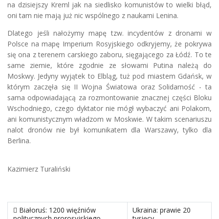
na dzisiejszy Kreml jak na siedlisko komunistów to wielki błąd,
oni tam nie mają już nic wspólnego z naukami Lenina.
Dlatego jeśli nałożymy mapę tzw. incydentów z dronami w
Polsce na mapę Imperium Rosyjskiego odkryjemy, że pokrywa
się ona z terenem carskiego zaboru, sięgającego za Łódź. To te
same ziemie, które zgodnie ze słowami Putina należą do
Moskwy. Jedyny wyjątek to Elbląg, tuż pod miastem Gdańsk, w
którym zaczęła się II Wojna Światowa oraz Solidarność - ta
sama odpowiadającą za rozmontowanie znacznej części Bloku
Wschodniego, czego dyktator nie mógł wybaczyć ani Polakom,
ani komunistycznym władzom w Moskwie. W takim scenariuszu
nalot dronów nie był komunikatem dla Warszawy, tylko dla
Berlina.
Kazimierz Turaliński
poprzedni materiał: Białoruś: 1200 więźniów politycznych proros
następny materiał: Ukraina
Białoruś: 1200 więźniów
Ukraina: prawie 20
politycznych prorosyjskiego
tysięcy