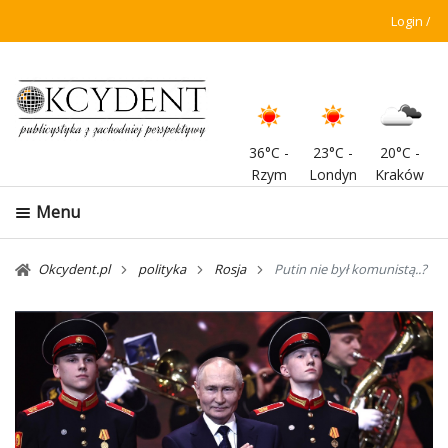
Login
36°C
-
23°C
-
20°C
-
Rzym
Londyn
Kraków
Menu
Okcydent.pl
polityka
Rosja
Putin nie był komunistą..?