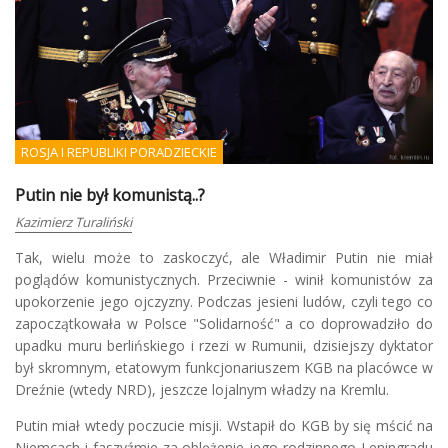
ROSJA I REPUBLIKI PORADZIECKIE
Putin nie był komunistą..?
Kazimierz Turaliński
Tak, wielu może to zaskoczyć, ale Władimir Putin nie miał
poglądów komunistycznych. Przeciwnie - winił komunistów za
upokorzenie jego ojczyzny. Podczas jesieni ludów, czyli tego co
zapoczątkowała w Polsce "Solidarność" a co doprowadziło do
upadku muru berlińskiego i rzezi w Rumunii, dzisiejszy dyktator
był skromnym, etatowym funkcjonariuszem KGB na placówce w
Dreźnie (wtedy NRD), jeszcze lojalnym władzy na Kremlu.
Putin miał wtedy poczucie misji. Wstapił do KGB by się mścić na
Niemcach i faszyźmie za oblężenie jego rodzinnego Leningradu