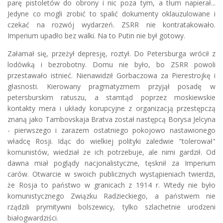
parę pistoletów do obrony i nic poza tym, a tłum napierał...
Jedyne co mogli zrobić to spalić dokumenty oklauzulowane i
czekać na rozwój wydarzeń. ZSRR nie kontratakowało.
Imperium upadło bez walki. Na to Putin nie był gotowy.
Załamał się, przeżył depresję, roztył. Do Petersburga wrócił z
lodówką i bezrobotny. Domu nie było, bo ZSRR powoli
przestawało istnieć. Nienawidził Gorbaczowa za Pierestrojkę i
głasnosti. Kierowany pragmatyzmem przyjął posadę w
petersburskim ratuszu, a stamtąd poprzez moskiewskie
kontakty mera i układy korupcyjne z organizacją przestępczą
znaną jako Tambovskaja Bratva został następcą Borysa Jelcyna
- pierwszego i zarazem ostatniego pokojowo nastawionego
władcę Rosji. Idąc do wielkiej polityki zaledwie "tolerował"
komunistów, wiedział że ich potrzebuje, ale nimi gardził. Od
dawna miał poglądy nacjonalistyczne, tęsknił za Imperium
carów. Otwarcie w swoich publicznych wystąpieniach twierdzi,
że Rosja to państwo w granicach z 1914 r. Wtedy nie było
komunistycznego Związku Radzieckiego, a państwem nie
rządzili prymitywni bolszewicy, tylko szlachetnie urodzeni
białogwardziści.