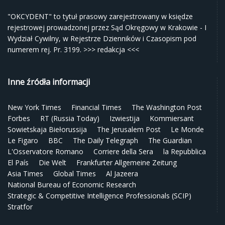
"OKCYDENT" to tytuł prasowy zarejestrowany w księdze
rejestrowej prowadzonej przez Sąd Okręgowy w Krakowie - I
Wydział Cywilny, w Rejestrze Dzienników i Czasopism pod
numerem rej. Pr. 3199.
>>> redakcja <<<
Inne źródła informacji
New York Times
Financial Times
The Washington Post
Forbes
RT (Russia Today)
Izwiestija
Kommiersant
Sowietskaja Biełorussija
The Jerusalem Post
Le Monde
Le Figaro
BBC
The Daily Telegraph
The Guardian
L'Osservatore Romano
Corriere della Sera
la Repubblica
El País
Die Welt
Frankfurter Allgemeine Zeitung
Asia Times
Global Times
Al Jazeera
National Bureau of Economic Research
Strategic & Competitive Intelligence Professionals (SCIP)
Stratfor