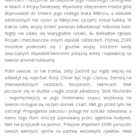
w latach II Wojny Światowej. Wywołany oblężeniem miasta głód
doprowadził do śmierci jego małego brata Wiktora, a wskutek
odniesionych ran ojciec (a faktycznie ojczym) został kaleką. W
trakcie całej wojny śmierć poniosło kilkadziesiąt milionów ludzi.
Nigdy nie udało się wiarygodnie ustalić, ilu dokładnie zginęło
Rosjan i mieszkańców innych republik radzieckich. Później ZSRR
mozolnie podnosiło się z gruzów wojny. Kosztem biedy
zwyczajnych obywateli tworzono potężną armię i największy na
świecie arsenał nuklearny.
Putin uważał, że tak trzeba, żeby Zachód już nigdy więcej nie
odważył się najechać Rosji. Chciał być tego częścią. Zemstą na
znienawidzonych nazistach, faszystach, Niemcach. Miał
poczucie siły w służbie i nagle został zdradzony. Blok Wschodni
- najpotężniejszy w jego mniemaniu sojusz wojskowy na
świecie rozsypał się niczym domek z kart. Nikt go przed tym nie
ostrzegł. Propaganda sukcesu i potęgi nie została odwołana, a
mimo tego tłum otoczył zajmowany przez agentów budynek.
Nikt nie przyszedł na pomoc. Potężne imperium ZSRR porzuciło
swoich wiernych synów na pastwę wściekłych cywilów. Mieli