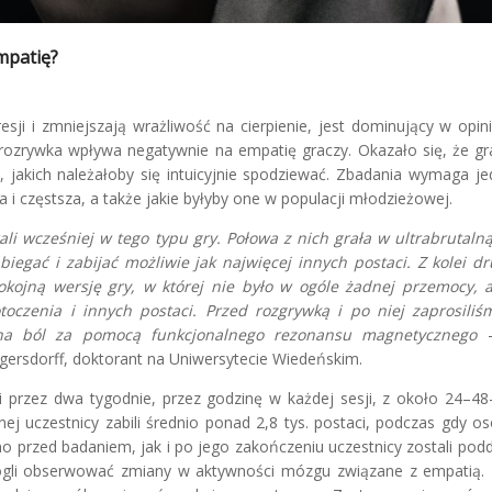
mpatię?
ji i zmniejszają wrażliwość na cierpienie, jest dominujący w opinii
a rozrywka wpływa negatywnie na empatię graczy. Okazało się, że g
 jakich należałoby się intuicyjnie spodziewać. Zbadania wymaga je
a i częstsza, a także jakie byłyby one w populacji młodzieżowej.
ali wcześniej w tego typu gry. Połowa z nich grała w ultrabrutaln
biegać i zabijać możliwie jak najwięcej innych postaci. Z kolei d
okojną wersję gry, w której nie było w ogóle żadnej przemocy, 
toczenia i innych postaci. Przed rozgrywką i po niej zaprosiliś
 na ból za pomocą funkcjonalnego rezonansu magnetycznego
–
gersdorff, doktorant na Uniwersytecie Wiedeńskim.
i przez dwa tygodnie, przez godzinę w każdej sesji, z około 24–48
j uczestnicy zabili średnio ponad 2,8 tys. postaci, podczas gdy o
no przed badaniem, jak i po jego zakończeniu uczestnicy zostali pod
gli obserwować zmiany w aktywności mózgu związane z empatią