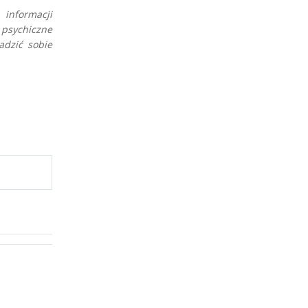
informacji
 psychiczne
adzić sobie
nina, adrenalina, oksytocyna, dopamina...