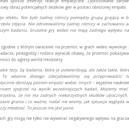
redni sposób zmierzyć reakcje empatyczne. Zastosowanie zaró
owy obraz potencjalnych skutków gier w postaci obniżonej empatii.
o efektu. Nie było żadnej różnicy pomiędzy grupą grającą w b
 robiła zdjęcia. Nie odnotowaliśmy żadnej różnicy w zachowaniu an
aszym badaniu, brutalne gry wideo nie mają żadnego wpływu n
, zgodnie z którym narażenie na przemoc w grach wideo wywołuje z
a badacze, pedagodzy i rodzice wyrażali obawy, że przemoc pokazyw
ności do agresji wśród młodzieży.
e tezy. Są badania, które je potwierdzają, ale także takie, któr
 To właśnie dlatego zdecydowaliśmy się przeprowadzić t
ktycznie obniżają poziom empatii wobec innych –
wyjaśnia naukowi
ansem spojrzeć na wyniki wcześniejszych badań. Możemy mieć
ekorzystna, że nie ma żadnych niekorzystnych skutków ubocznych
asie grania i co ważne, nadal nie wiemy, jak sytuacja wygląda 
czy młodzież. To jeszcze nie jest jasne.
ach gry mogą nie tylko nie wywierać negatywnego wpływu na gracza,