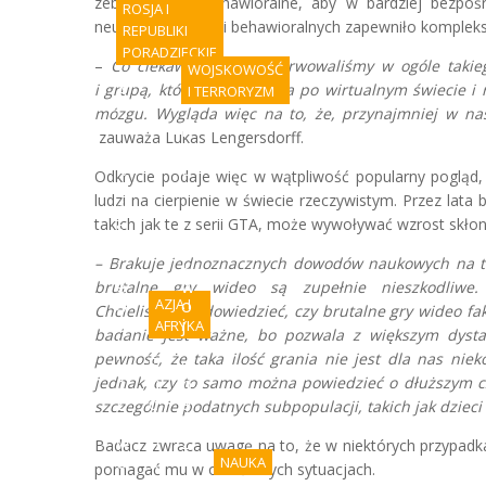
zebrano dane behawioralne, aby w bardziej bezpoś
ROSJA I
neuronowych, jak i behawioralnych zapewniło kompleks
REPUBLIKI
PORADZIECKIE
–
Co ciekawe, nie zaobserwowaliśmy w ogóle takieg
WOJSKOWOŚĆ
i grupą, która tylko biegała po wirtualnym świecie i
A
I TERRORYZM
f
mózgu. Wygląda więc na to, że, przynajmniej w n
r
P
zauważa Lukas Lengersdorff.
y
o
k
c
Odkrycie podaje więc w wątpliwość popularny pogląd
a
z
ludzi na cierpienie w świecie rzeczywistym. Przez lat
ń
ą
takich jak te z serii GTA, może wywoływać wzrost skłon
s
t
k
e
– Brakuje jednoznacznych dowodów naukowych na taki
i
k
e
w
brutalne gry wideo są zupełnie nieszkodliwe.
o
AZJA I
o
Chcieliśmy
się
dowiedzieć, czy brutalne gry wideo fa
b
j
AFRYKA
badanie jest ważne, bo pozwala z większym dyst
l
n
pewność, że taka ilość grania nie jest dla nas ni
i
S
y
jednak, czy to samo można powiedzieć o dłuższym cz
c
u
b
z
d
ę
szczególnie podatnych subpopulacji, takich jak dzieci 
e
a
d
w
n
z
Badacz zwraca uwagę na to, że w niektórych przypadk
o
k
i
NAUKA
pomagać mu w określonych sytuacjach.
j
r
e