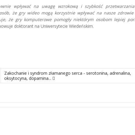
wnie wpływać na uwagę wzrokową i szybkość przetwarzania 
osób, że gry wideo mogą korzystnie wpływać na nasze zdrowie
uje, że gry komputerowe pomogły niektórym osobom lepiej por
owuje doktorant na Uniwersytecie Wiedeńskim.
 przed urojonymi chorobami
następny materiał: Zakochanie i syndrom złamanego serca - seroto
Zakochanie i syndrom złamanego serca - serotonina, adrenalina,
oksytocyna, dopamina...