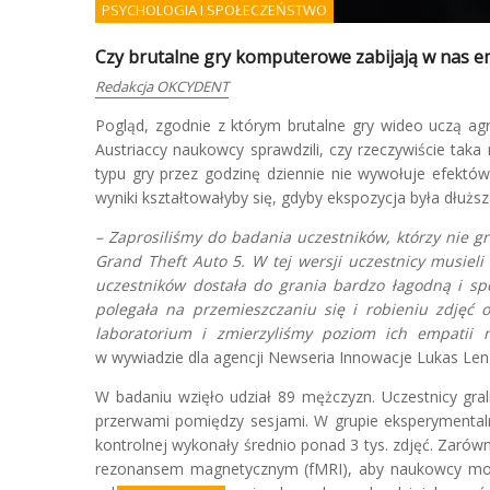
PSYCHOLOGIA I SPOŁECZEŃSTWO
Czy brutalne gry komputerowe zabijają w nas e
Redakcja OKCYDENT
Pogląd, zgodnie z którym brutalne gry wideo uczą agres
Austriaccy naukowcy sprawdzili, czy rzeczywiście tak
typu gry przez godzinę dziennie nie wywołuje efektów,
wyniki kształtowałyby się, gdyby ekspozycja była dłuższ
– Zaprosiliśmy do badania uczestników, którzy nie gr
Grand Theft Auto 5. W tej wersji uczestnicy musieli 
uczestników dostała do grania bardzo łagodną i sp
polegała na przemieszczaniu się i robieniu zdjęć o
laboratorium i zmierzyliśmy poziom ich empatii
w wywiadzie dla agencji Newseria Innowacje Lukas Len
W badaniu wzięło udział 89 mężczyzn. Uczestnicy gral
przerwami pomiędzy sesjami. W grupie eksperymentalne
kontrolnej wykonały średnio ponad 3 tys. zdjęć. Zarów
rezonansem magnetycznym (fMRI), aby naukowcy mo