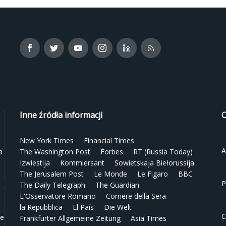
Inne źródła informacji
O
New York Times
Financial Times
A
a
The Washington Post
Forbes
RT (Russia Today)
Izwiestija
Kommiersant
Sowietskaja Biełorussija
The Jerusalem Post
Le Monde
Le Figaro
BBC
P
The Daily Telegraph
The Guardian
L'Osservatore Romano
Corriere della Sera
la Repubblica
El País
Die Welt
C
ze
Frankfurter Allgemeine Zeitung
Asia Times