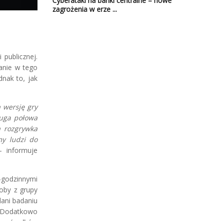
Cyberataki na banki centralne – nowe
zagrożenia w erze ...
 publicznej.
ranie w tego
dnak to, jak
ą wersję gry
ruga połowa
a rozgrywka
my ludzi do
 informuje
-godzinnymi
soby z grupy
dani badaniu
. Dodatkowo