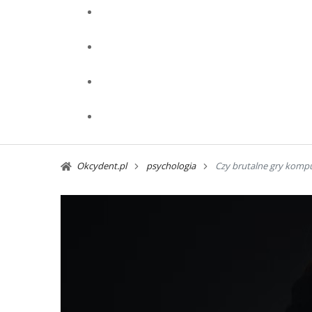
Okcydent.pl
psychologia
Czy brutalne gry kompu