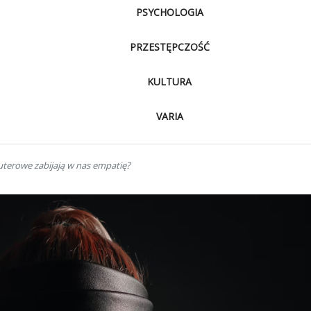
PSYCHOLOGIA
PRZESTĘPCZOŚĆ
KULTURA
VARIA
terowe zabijają w nas empatię?