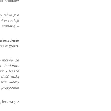
wno środków
rutalną grę
i w reakcji
a empatię
–
nieczulenie
ana w grach,
e mówią, że
o badanie.
ec. –
Nasze
 dość dużą
. Nie wiemy
w przypadku
 lecz wręcz