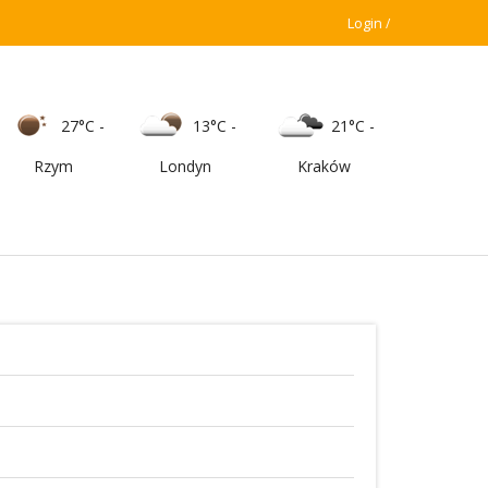
Login
27°C
-
13°C
-
21°C
-
Rzym
Londyn
Kraków